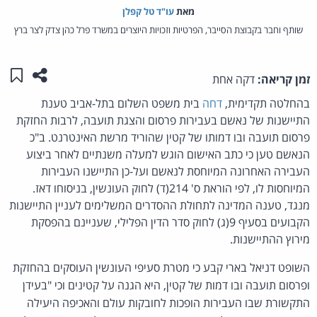
מאת‏
עו"ד טל קפלן
שותף וחבר בקבוצת הסייבר, הפרטיות וזכויות היוצרים במשרד פרל כהן צדק לצר ברץ
שתפו ע
שמו
זמן קריאה:
דקה אחת
בהחלטה תקדימית,
דחה
בית משפט השלום בתל-אביב טענת
התיישנות של נאשם בעבירות פרסום והצגת תועבה, לרבות החזקת
פרסום תועבה ובו דמותו של קטין שהוריד מרשת האינטרנט. ב"כ
הנאשם טען כי כתב האישום הוגש למעלה משנתיים לאחר ביצוע
העבירה האחרונה המיוחסת לנאשם ועל-כן התיישנו העבירות
המיוחסות לו, לפי הוראת ס' 214(ד) לחוק העונשין, בניסוחו דאז.
מנגד, טענה המדינה לתחולת ההסדרים המשלימים לעניין התיישנות
הקבועים בסעיף 9(ג) לחוק סדר הדין הפלילי, שעניינם בהפסקת
מירוץ ההתיישנות.
השופט דניאל בארי קבע כי מטרת סעיפי העונשין העוסקים בהחזקת
ופרסום תועבה ובו דמות של קטין, היא הגנה על קטינים וכי "בעידן
התקשורת שבו העבירות הופכות לחובקות עולם והאכיפה היעילה