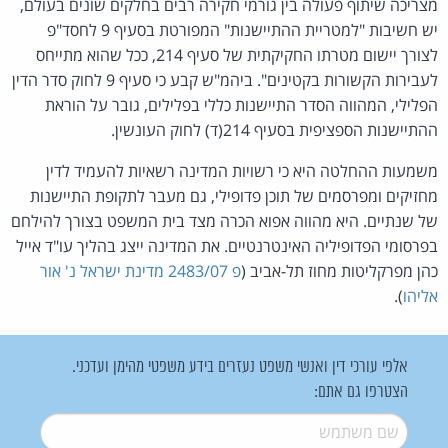
מצריכה שיתוף פעולה בין גורמי חקירה רבים בחלקים שונים בעולם,
יש חשיבות "למטריית ההתיישנות" המפורטת בסעיף 9 לחסד"פ
לצורך יישום מטרתו החקיקתית של סעיף 214, ככל שהוא מתייחס
לעבירות הקשורות בקטינים". ביהמ"ש קבע כי סעיף 9 לחוק סדר הדין
הפלילי, המהווה הסדר התיישנות כללי בפלילים, גובר על הוראת
ההתיישנות הספציפית בסעיף 214(ד) לחוק העונשין.
משמעות ההחלטה היא כי רשויות המדינה רשאיות להעמיד לדין
מחזיקים ומפרסמים של תוכן פדופילי, גם מעבר לתקופת התיישנות
של שנתיים. היא מהווה אפוא הכרה מצד בית המשפט בצורך להילחם
בפרסומי הפדופיליה האינטרנטיים. את המדינה ייצג בהליך עו"ד אייל
כהן מפרקליטות מחוז תל-אביב (
פ 2483/07 מדינת ישראל נ' אור
אליהו
).
אלפי עורכי דין ואנשי משפט נעזרים בידע משפטי מהימן ועדכני.
הצטרפו גם אתם:
שם משתמש
*