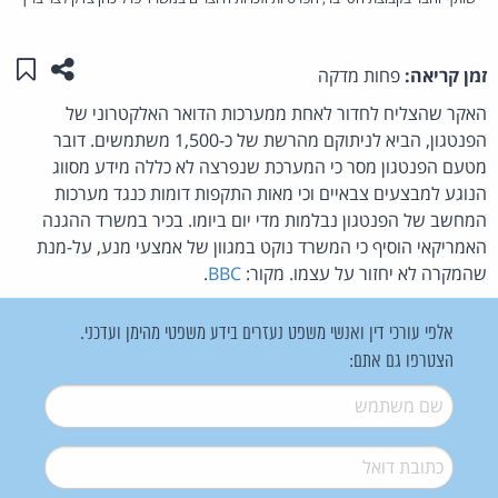
שתפו ע
שמו
זמן קריאה:
פחות מדקה
האקר שהצליח לחדור לאחת ממערכות הדואר האלקטרוני של
הפנטגון, הביא לניתוקם מהרשת של כ-1,500 משתמשים. דובר
מטעם הפנטגון מסר כי המערכת שנפרצה לא כללה מידע מסווג
הנוגע למבצעים צבאיים וכי מאות התקפות דומות כנגד מערכות
המחשב של הפנטגון נבלמות מדי יום ביומו. בכיר במשרד ההגנה
האמריקאי הוסיף כי המשרד נוקט במגוון של אמצעי מנע, על-מנת
שהמקרה לא יחזור על עצמו. מקור:
BBC
.
אלפי עורכי דין ואנשי משפט נעזרים בידע משפטי מהימן ועדכני.
הצטרפו גם אתם:
שם משתמש
*
דואל
*