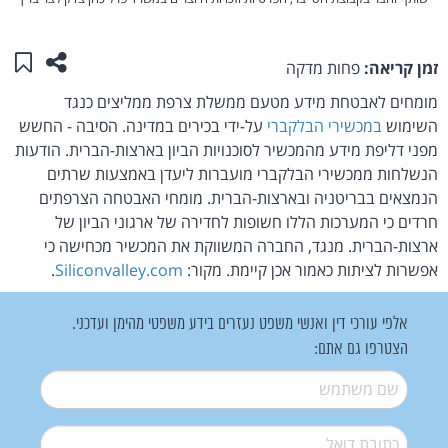
שתפו ע
שמו
זמן קריאה:
פחות מדקה
מומחים לאבטחת מידע מטעם ממשלת צרפת ממליצים כנגד
השימוש
במכשירי הבלקברי
על-ידי בכירים במדינה. הסיבה - החשש
מפני דליפת מידע מהמכשיר לסוכנויות הביון בארצות-הברית. הודעות
הנשלחות ממכשירי הבלקברי מועברות ליעדן באמצעות שרתים
הנמצאים בבריטניה ובארצות-הברית. מומחי האבטחה הצרפתים
חרדים כי המערכות הללו חשופות לחדירה של ארגוני הביון של
ארצות-הברית. מנגד, החברה המשווקת את המכשיר מכחישה כי
אפשרות לציתות כאמור אכן קיימת. מקור:
Siliconvalley.com
.
אלפי עורכי דין ואנשי משפט נעזרים בידע משפטי מהימן ועדכני.
הצטרפו גם אתם:
שם משתמש
*
דואל
*