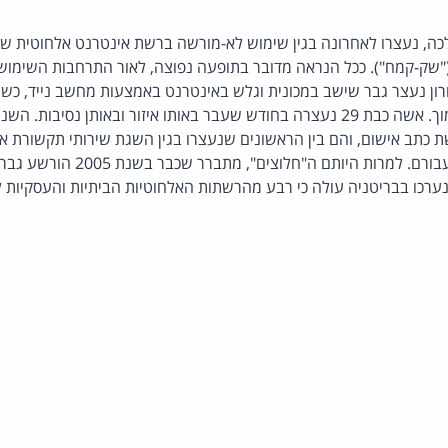
כה, נעצרו לאחרונה בגין שימוש לא-מורשה ברשת אינטרנט אלחוטית ש
נוי "Piggy-backing" ("שק-קמח"). ככל הנראה מדובר בתופעה נפוצה, לאור התרחבות ה
רון נעצר גבר שישב במכונית וגלש באינטרנט באמצעות מחשב נייד, כש
אלחוטית של בית פרטי סמוך. אשה כבת 29 נעצרה בחודש שעבר באותו איזור ובאותן נ
 כתב אישום, והם בין הראשונים שנעצרו בגין השגת שירותי תקשורת 
ובכוונה להמנע מתשלום עבורם. למרות היות