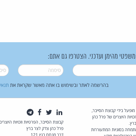
 משפטי מהימן ועדכני. הצטרפו גם אתם:
סיסמה
*
סיסמה
בהרשמה לאתר ובשימוש בו אתה מאשר שקראת את
תנאי
law.co.il מופעל בידי קבוצת הסייבר,
לינקדאין
טוויטר
פייסבוק
טלגרם
כויות היוצרים של פרל כהן
קבוצת הסייבר, הפרטיות וזכויות היוצרים
רץ.
פרל כהן צדק לצר ברץ
תמחה בסוגיות המתעוררות
דרך מנחם בגין 121
 בטכנולוגיות מידע