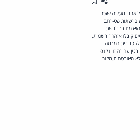
שתפו עמוד זה
שמור ב"תכנים שלי"
העומד
ל אחר, מעשה שזכה
שימוש ברשתות פס-רחב
בראש
הוא מחובר לרשת
סיבות. השניים קיבלו אזהרה רשמית,
קבוצת
אלקטרונית במרמה
ם ה"חלוצים", מתברר שכבר בשנת 2005 הורשע גבר בגין עבירה זו ונקנס
האינטרנט,
הסייבר
וזכויות
היוצרים
של
פרל