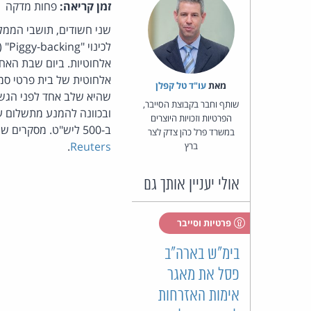
זמן קריאה:
פחות מדקה
שני חשודים, תושבי הממל
לכי
אלחוטיות. ביום שבת האח
מאת‏
עו"ד טל קפלן
שהיא שלב אחד לפני הגשת
שותף וחבר בקבוצת הסייבר,
הפרטיות וזכויות היוצרים
ב-500 ליש"ט. מסקרים שנערכו בבריטניה עולה כי רבע מהרשתות האלחוטיות הביתיות והעסקיות לא מאובטחות.מקור:
במשרד פרל כהן צדק לצר
.
Reuters
ברץ
אולי יעניין אותך גם
פרטיות וסייבר
בימ"ש בארה"ב
פסל את מאגר
אימות האזרחות