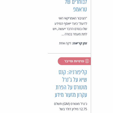
לבוחרים של
טראמפ
"הציבור האמריקאי ראוי
לדעת" כיצד ייאסף המידע
שלו בטרם הדבר ייעשה, ויש
לתת מעמד בכורה ...
זמן קריאה:
דקה אחת
פרטיות וסייבר
קליפורניה: קנס
שיא על ג'נרל
מוטורס על הפרת
עקרון מזעור מידע
ג'נרל מוטורס (GM) תשלם
12.75 מיליון דולר בשל