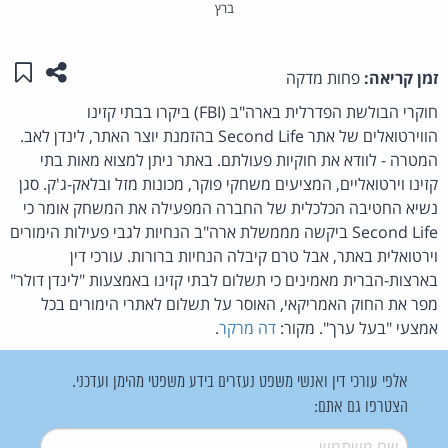
ברץ
שתפו ע
שמו
זמן קריאה:
פחות מדקה
חוקרי הבולשת הפדרלית בארה"ב (FBI) ביקרו בבתי קזינו
הווירטואלים של אתר Second Life בהזמנת יוצר האתר, לינדן לאב.
המטרה - לוודא את חוקיות פעולתם. באתר ניתן למצוא מאות בתי
קזינו וירטואליים, המציעים משחקי פוקר, מכונות מזל ובלאק-ג'ק. סגן
נשיא החטיבה הכלכלית של החברה המפעילה את המשחק אומר כי
Second Life ביקשה מממשלת ארה"ב הנחיות לגבי פעילות הימורים
וירטואלית באתר, אבל טרם קיבלה הנחיות ברורות. עורכי דין
בארצות-הברית מאמינים כי תשלום לבתי קזינו באמצעות "לינדן דולר"
מפר את החוק האמריקאי, האוסר על תשלום לאתרי הימורים בכל
אמצעי "בעל ערך". מקור:
דה מרקר
.
אלפי עורכי דין ואנשי משפט נעזרים בידע משפטי מהימן ועדכני.
הצטרפו גם אתם:
שם משתמש
*