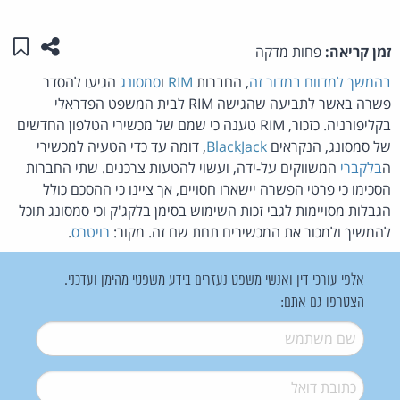
שתפו ע
שמו
זמן קריאה:
פחות מדקה
בהמשך למדווח במדור זה
, החברות
RIM
ו
סמסונג
הגיעו להסדר
פשרה באשר לתביעה שהגישה RIM לבית המשפט הפדראלי
בקליפורניה. כזכור, RIM טענה כי שמם של מכשירי הטלפון החדשים
של סמסונג, הנקראים
BlackJack
, דומה עד כדי הטעיה למכשירי
ה
בלקברי
המשווקים על-ידה, ועשוי להטעות צרכנים. שתי החברות
הסכימו כי פרטי הפשרה יישארו חסויים, אך ציינו כי ההסכם כולל
הגבלות מסויימות לגבי זכות השימוש בסימן בלקג'ק וכי סמסונג תוכל
להמשיך ולמכור את המכשירים תחת שם זה. מקור:
רויטרס
.
אלפי עורכי דין ואנשי משפט נעזרים בידע משפטי מהימן ועדכני.
הצטרפו גם אתם:
שם משתמש
*
דואל
*