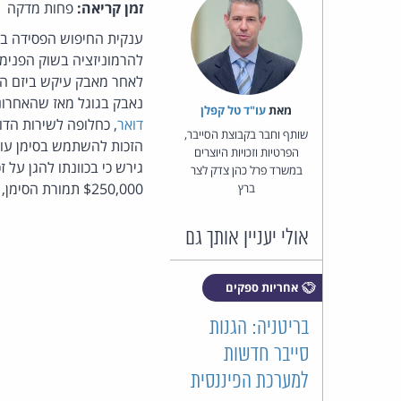
זמן קריאה:
פחות מדקה
להרמוניזציה בשוק הפנימי 
לאחר מאבק עיקש ביזם הג
נאבק בגוגל מאז שהאחרונה השיקה
מאת‏
עו"ד טל קפלן
דואר
, כחלופה לשירות הד
שותף וחבר בקבוצת הסייבר,
הזכות להשתמש בסימן עומ
הפרטיות וזכויות היוצרים
גירש כי בכוונתו להגן על 
במשרד פרל כהן צדק לצר
$250,000 תמורת הסימן, אך גירש סרב. מקור:
ברץ
אולי יעניין אותך גם
אחריות ספקים
בריטניה: הגנות
סייבר חדשות
למערכת הפיננסית