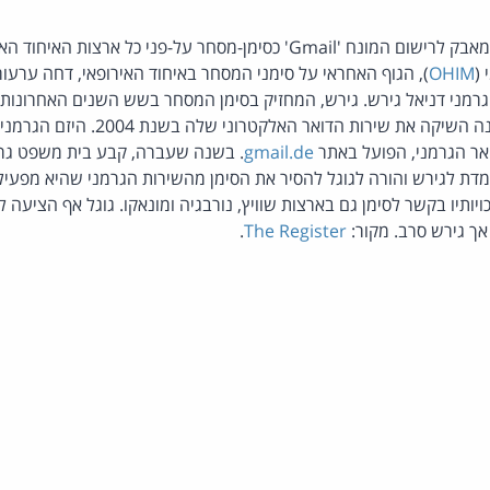
ענקית החיפוש הפסידה במאבק לרישום המונח 'Gmail' כסימן-מסחר על-פני כל ארצ
(
OHIM
), הגוף האחראי על סימני המסחר באיחוד האירופאי, דחה ערעו
רמני דניאל גירש. גירש, המחזיק בסימן המסחר בשש השנים האחרונות, 
 את שירות הדואר האלקטרוני שלה בשנת 2004. היזם הגרמני מפעיל
ואר הגרמני, הפועל באתר
gmail.de
. בשנה שעברה, קבע בית משפט גרמנ
דת לגירש והורה לגוגל להסיר את הסימן מהשירות הגרמני שהיא מפעיל
זכויותיו בקשר לסימן גם בארצות שוויץ, נורבגיה ומונאקו. גוגל אף הציעה
.
The Register