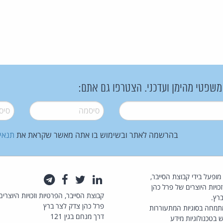
 משפטי מהימן ועדכני. הצטרפו גם אתם:
סיסמה
*
סיסמה
בהרשמה לאתר ובשימוש בו אתה מאשר שקראת את
תנאי
law.co.il מופעל בידי קבוצת הסייבר,
לינקדאין
טוויטר
פייסבוק
טלגרם
כויות היוצרים של פרל כהן
קבוצת הסייבר, הפרטיות וזכויות היוצרים
רץ.
פרל כהן צדק לצר ברץ
תמחה בסוגיות המתעוררות
דרך מנחם בגין 121
 בטכנולוגיות מידע