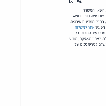
שתפו עמוד זה
שמור ב"תכנים שלי"
העומד
ות האיחוד האירופאי. המשרד
ר שהגישה גוגל בנושא
בראש
בחלק ממדינות אירופה,
אתר למשלוח
קבוצת
י בעיר המבורג כי
ה. לאחר הפסיקה, הודיע
האינטרנט,
 לשלם לגירש סכום של
הסייבר
וזכויות
היוצרים
של
פרל