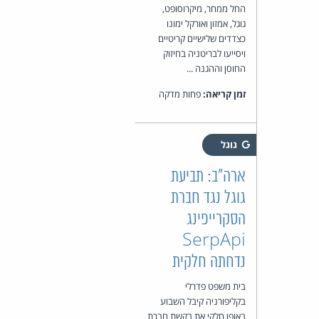
החל ממחר, מיקרוסופט,
גוגל, אמזון ואורקל ימונו
כצדדים שלישיים קריטיים
ויסייעו לבריטניה בחיזוק
החוסן וההגנה ...
זמן קריאה:
פחות מדקה
גוגל
ארה"ב: תביעת
גוגל נגד חברת
הסקרייפינג
SerpApi
נדחתה חלקית
בית משפט פדרלי
בקליפורניה קיבל השבוע
באופן חלקי את בקשת חברת