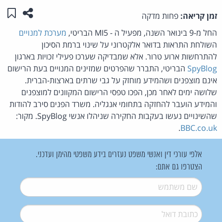
שתפו ע
שמו
זמן קריאה:
פחות מדקה
החל מ-9 בינואר השנה, מפעיל ה - MI5 הבריטי,
מערכת למנויים
השולחת התראות בדואר אלקטרוני על שינוי ברמת הסיכון
להתרחשות ארוע טרור. אלא שמבדיקה שערכו פעילי זכויות בארגון
SpyBlog
הבריטי, התברר שהפרטים שמזינים המנויים בעת הרישום
אינם מוצפנים ושהמידע מוחזק על גבי שרתים בארצות-הברית.
שלושה ימים לאחר מכן, הפכו טפסי הרישום המקוונים למוצפנים
והמידע הועבר להחזקה בתחומי אנגליה. משרד הפנים סירב להודות
שהשינויים נעשו בעקבות החקירה שניהלו אנשי SpyBlog. מקור:
.
BBC.co.uk
אלפי עורכי דין ואנשי משפט נעזרים בידע משפטי מהימן ועדכני.
הצטרפו גם אתם:
שם משתמש
*
דואל
*