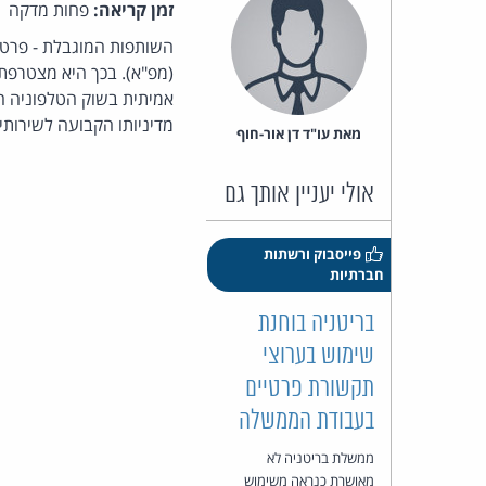
זמן קריאה:
פחות מדקה
השותפות המוגבלת - פרטנ
אמיתית בשוק הטלפוניה הנ
מדיניותו הקבועה לשירותי Voice Over Broadband. מקור
מאת‏ עו"ד דן אור-חוף
אולי יעניין אותך גם
פייסבוק ורשתות
חברתיות
בריטניה בוחנת
שימוש בערוצי
תקשורת פרטיים
בעבודת הממשלה
ממשלת בריטניה לא
מאושרת כנראה משימוש