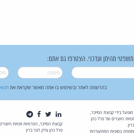
 משפטי מהימן ועדכני. הצטרפו גם אתם:
סיסמה
*
סיסמה
בהרשמה לאתר ובשימוש בו אתה מאשר שקראת את
תנאי
law.co.il מופעל בידי קבוצת הסייבר,
לינקדאין
טוויטר
פייסבוק
טלגרם
כויות היוצרים של פרל כהן
קבוצת הסייבר, הפרטיות וזכויות היוצרים
רץ.
פרל כהן צדק לצר ברץ
תמחה בסוגיות המתעוררות