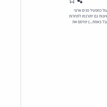
שתפו עמוד זה
שמור ב"תכנים שלי"
העומד
ל כמפעיל פנים ארצי
גידו אם הרישיונות גם יתורגמו לתחרות
בראש
בל באמת...) יפרסם את
קבוצת
האינטרנט,
הסייבר
וזכויות
היוצרים
של
פרל