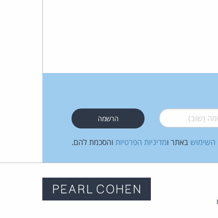
כהן
צדק
לצר
ברץ.
פועל
 (שוב)
*
מ־1996
 השימוש
באתר ו
מדיניות הפרטיות
והסכמת להם.