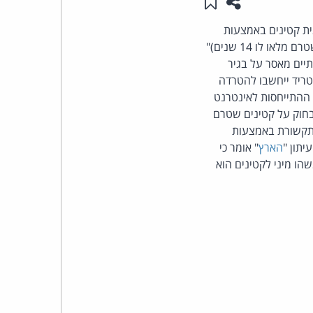
שתפו עמוד זה
שמור ב"תכנים שלי"
העומד
ת קטינים באמצעות
האינטרנט. ההצעה שכותרתה "הצעת חוק למניעת הטרדה מינית (תיקון מס' 4)(הטרדה של קטין שטרם מלאו לו 14 שנים)"
בראש
תן יהיה להטיל שנתיים מאסר על בגיר
בע התיקון כי מעשי המטריד ייחשבו להטרדה
קבוצת
). ההתייחסות לאינטרנט
חוק על קטינים שטרם
האינטרנט,
הם תקשורת באמצעות
תון "
הארץ
" אומר כי
הסייבר
הו מיני לקטינים הוא
וזכויות
היוצרים
של
פרל