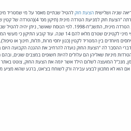
יאה שניה ושלישית
הצעת חוק
להטיל שנתיים מאסר על מי שמטריד מיני
מהווה תיקון לחוק למניעת הטרדה מינית, התשנ"ח-1998. לפי הנוסח שאושר, ני
שהציע הצעות בעלות אופי מיני לקטינים שטרם מלאו להם 14 שנה. עוד קו
חסים מיוחדים בין המטריד לקטין (כגון יחסי מרות, תלות, חינוך או טיפול
ברי ההסבר לה "הצעת החוק נועדה להרחיב את ההגנה הקבועה היום ב
שנה מפני הטרדות מיניות שאליהן הם עלולים להיות חשופים במצבים שונים, וב
ן, מנכ"ל המועצה לשלום הילד אשר יזמה את הצעת החוק, צוטט באתר עי
ו אם הוא לא מתכוון לבצע עבירה ורק לשוחח בצ'אט, ברגע שהוא מציע מש