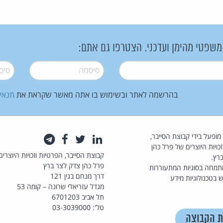
 משפטי מהימן ועדכני. הצטרפו גם אתם:
סיסמה
*
סיסמה
בהרשמה לאתר ובשימוש בו אתה מאשר שקראת את
תנאי
law.co.il מופעל בידי קבוצת הסייבר,
לינקדאין
טוויטר
פייסבוק
טלגרם
כויות היוצרים של פרל כהן
קבוצת הסייבר, הפרטיות וזכויות היוצרים
רץ.
פרל כהן צדק לצר ברץ
תמחה בסוגיות המתעוררות
דרך מנחם בגין 121
 בטכנולוגיות מידע
מגדל עזריאלי שרונה – קומה 53
תל אביב 6701203
טל': 03-3039000
ת הקבוצה