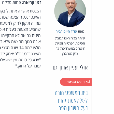
זמן קריאה:
פחות מדקה
הכנסת אישרה אתמול בקר
מאת‏
עו"ד חיים רביה
מינית גם אם לא התקיימו י
שותף בכיר וראש קבוצת
אינה בגוף ההצעה אלא בד
הסייבר, הפרטיות וזכויות
מלאו להם 14 
היוצרים במשרד פרל כהן
האינטרנט." ד"ר יצחק קדמ
צדק לצר ברץ
"יידע כל סוטה מין שאפיל
עובר על החוק."
אולי יעניין אותך גם
חופש הביטוי
בית המשפט הורה
ל-X לאמת זהות
בעל חשבון מפר