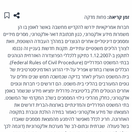
שתפו ע
שמו
זמן קריאה:
פחות מדקה
חברות אמריקאיות ידרשו להקדיש מחשבה באשר לאופן בו הן
משמרות מידע אלקטרוני, כגון תכתובת דואר-אלקטרוני, מסרים מידיים
ומסמכים דיגיטליים אחרים הנוצרים במהלך העבודה השוטפת, וזאת
לצורך הליכים משפטיים עתידיים. תקנות חדשות בעניין זה נכנסו
לתוקפן ב-1.12.2007 כתיקון ללכללי הפרוצדורה האזרחית הנוהגים
בבתי המשפט הפדרליים (Federal Rules of Civil Procedure).
הכללים אושרו בחודש אפריל על-ידי הזרוע האדמיניסטרטיבית של
בית-המשפט העליון לאחר בדיקה שנמשכה חמש שנים וחלים על
גופים המעורבים בהליכי בית-משפט. הם דורשים כי חברות וגופים
אחרים הנוטלים חלק בליטיגציה פדרלית ימציאו מידע שנשמר באופן
אלקטרוני, כחלק מהליכי גילוי המסמכים בשלב המקדמי של המשפט.
בתי המשפט הפדרליים והמדינתיים בארצות-הברית דורשים את
המצאתו של מידע אלקטרוני כאמור במידה הולכת וגוברת בתקופה
האחרונה. חריג לכלל מאפשר להימנע מהמצאת מסמכים שאבדו
בשל פעולה שגרתית ובתום-לב של מערכות אלקטרוניות (דוגמה לכך