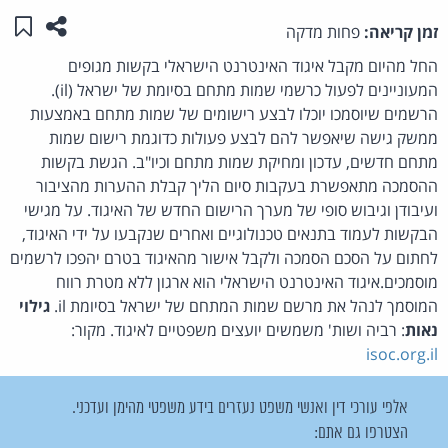
שתפו ע
שמו
זמן קריאה:
פחות מדקה
החל מהיום מקבל איגוד האינטרנט הישראלי בקשות מגופים
המעוניינים לפעול כרשמי שמות מתחם בסיומת של ישראל (il).
הרשמים שיוסמכו יוכלו לבצע רישומים של שמות מתחם באמצעות
ממשק גישה שיאפשר להם לבצע פעולות כדוגמת רישום שמות
מתחם חדשים, עדכון ומחיקת שמות מתחם וכיו"ב. הגשת בקשות
ההסמכה מתאפשרת בעקבות סיום הליך קבלת ההערות מהציבור
ועיבודן וגיבוש סופי של מערך הרישום החדש של האיגוד. על מגישי
הבקשות לעמוד בתנאים טכנולוגיים ואחרים שנקבעו על ידי האיגוד,
לחתום על הסכם הסמכה ולקבל אישור מהאיגוד בטרם יהפכו לרשמים
מוסמכים.איגוד האינטרנט הישראלי הוא ארגון ללא מטרת רווח
המוסמך לנהל את מרשם שמות המתחם של ישראל בסיומת il.
גילוי
נאות
: רביה ושות' משמשים יועצים משפטיים לאיגוד. מקור:
isoc.org.il
אלפי עורכי דין ואנשי משפט נעזרים בידע משפטי מהימן ועדכני.
הצטרפו גם אתם: