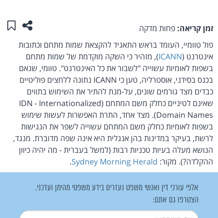
שתפו ע
שמו
זמן קריאה:
פחות מדקה
פול טוומיי, העומד בראש התאגיד להקצאת שמות מתחם וכתובות
אינטרנט (
ICANN
), מזהיר כי השקה מוקדמת של שמות מתחם
בשפות לאומיות עשוייה "לשבור את כל האינטרנט". טוומי, שנאם
בכנס בסידני, אוסטרליה, טען כי ICANN נתונה ללחצים פוליטיים
כבדים מצד גורמים שונים, על-מנת להתיר את השימוש בתווים
שאינם לטיניים כחלק משם המתחם (IDN - Internationalized
Domain Names). מצד אחד, התרת האפשרות לעשות שימוש
בשפות לאומיות כחלק משם המתחם עשוייה לשפר את הנגישות
לרשת, בעיקר במדינות בהן אנגלית היא אינה שפה מדוברת. מנגד,
הנושא מעלה בעיות טכניות רבות (למשל בעברית - מה יהיה כיוון
ההקלדה?). מקור:
Sydney Morning Herald
.
אלפי עורכי דין ואנשי משפט נעזרים בידע משפטי מהימן ועדכני.
הצטרפו גם אתם:
שם משתמש
*