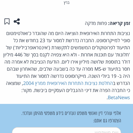
ברץ
שתפו ע
שמו
זמן קריאה:
פחות מדקה
נציבות התחרות האירופאית הוציאה היום מה שהוגדר כ'ואולטימטום
סופי' למייקרוסופט. החברה נדרשת למסור עד 23 בחודש את כל
התיעוד לפרוטוקולים המשמשים לתקשורת ('אינטראופרביליות') של
'חלונות' עם תוכנות אחרות - ולא היא צפויה לקנס בסך של 446 מיליון
דולר בתוספת שלושה מיליון אירו ליום. הודעת הנציבות לא אמרה מה
חסר בתיעוד ש-MS מסרה עד כה בשבעה שלבים, שהאחרון שבהם
היה ב- 19 ביולי השנה. מייקרוסופט נדרשה למסור את התיעוד
הנדרש ב
החלטת נציבות התחרות האירופאית ממרץ 2004
, שמצאה
כי החברה הפרה את דיני ההגבלים העסקיים ביבשת. מקור:
.
BetaNews
אלפי עורכי דין ואנשי משפט נעזרים בידע משפטי מהימן ועדכני.
הצטרפו גם אתם:
שם משתמש
*