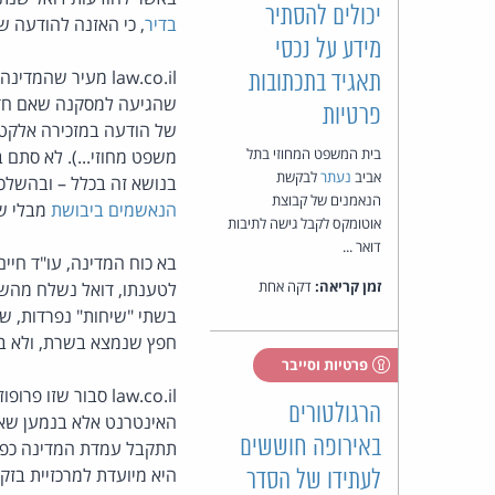
יכולים להסתיר
בדיר
, כי האזנה להודעה 
מידע על נכסי
law.co.il מעיר שהמדינה ביצעה ערבית פליק פלאק לאחור
תאגיד בתכתובות
שהגיעה למסקנה שאם חדירה
פרטיות
של הודעה במזכירה אלקטרו
בית המשפט המחוזי בתל
משפט מחוזי...). לא סתם 
אביב
נעתר
לבקשת
בנושא זה בכלל – ובהשלכ
הנאמנים של קבוצת
הנאשמים ביבושת
מבלי שק
אוטומקס לקבל גישה לתיבות
דואר ...
בא כוח המדינה, עו"ד חיים
זמן קריאה:
דקה אחת
לטענתו, דואל נשלח מהשו
בשתי "שיחות" נפרדות, ש
חפץ שנמצא בשרת, ולא ב
פרטיות וסייבר
law.co.il סבור ש
הרגולטורים
האינטרנט אלא בנמען שאלי
באירופה חוששים
תתקבל עמדת המדינה כפשו
היא מיועדת למרכזיית בזק
לעתידו של הסדר