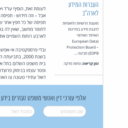
העברות המידע
לעומת זאת, הוסיף עו"ד ו
לארה"ב
אבל – וזה חידוש - תפיסה
מועצת הרשויות הלאומיות
לחומר מחשב, שאין לה בסי
להגנת מידע במדינות
האיחוד האירופי
לארבע רוחות השמיים את ה
(European Data
Protection Board –
ובלי פרספקטיבה אי-אפשר 
EDPB) מביעה ...
בשנת 2000, בתביעתה המפורסמת נגד צה"ל (
בית משפט השלום בתל-אביב
זמן קריאה:
פחות מדקה
ופטר עצמו בנימוק פרוצדו
דואל עתידי טעונה צו האזנ
אלפי עורכי דין ואנשי משפט נעזרים בידע
שם משתמש
*
דואל
*