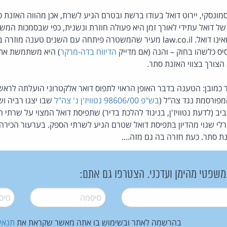
יסמונסקי, יירוט דואל בעודו ברשת ובטרם הגיע לשרת, אכן מהווה האזנת 
 של דואל עתידי לאורך זמן היא פעולה חוזרת ונשנית, כפי שבסמכות המ
תפיסה של כל חפץ אחר שאינו דואל. law.co.il מעיר שהמשטרה פיתחה עם השנים
ס כלשהו בחוק – והנה (אם מדייק
הדיווח בדה-מרקר
) היא משתמשת את 
צורך בצווי האזנת סתר.
כמובן: הטענה בדבר האופן הראוי לתפוס דואר אלקטרוני הועלתה לראשונה
בש"פ 98606/00 נטוויז'ן נ' צה"ל
שבו יצגו רביה ושו
 (לדעת נטוויז'ן, בניגוד להלכת בדיר) שתפיסת דואל המצוי על שרתי 
רלי שגוי מהדיון בתפיסת דואל שטרם הגיע לשרתי הספק. בערעור הכיר
ת סתר. כעת חזרה בה גם מזה....
 משפטי מהימן ועדכני. הצטרפו גם אתם:
סיסמה
*
סיסמה
בהרשמה לאתר ובשימוש בו אתה מאשר שקראת את
תנאי