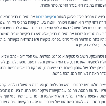
ששמורה בתיבה היא בגדר האזנת סתר אסורה.
וביקשה לזכות
את האחים בדיר מהאזנת
 לתא קולי היא האזנה אסורה, ייווצרו בעיות קשות בהליכי חקירה שגרת
נית בביתו של חשוד? לכאורה לפי פסיקת בדיר גם האזנה לה מחייבת צ
ביקשה המדינה לזכות את האחים בדיר, אלא היא גם ביקשה שבית המשפט 
ותיו בתחום הדואר האלקטרוני בפרט. ביקשה ולא נתמלאה בקשתה. בי
בע הלכה בעניין זה.
 ויסמונסקי, השיב כי ספקית אינטרנט ממלאת שני תפקידים - נתב של אינ
לח לספקית האינטרנט, שם הוא מאוחסן ונשלח פעם נוספת לנמען. לשי
ביניהן שלב של אחסון בשרת. לפי שיטה זו, העתקת הדואל שברשתי הספ
גדר האזנה לשיחה המנותבת ברשת.
זו פרופוזיציה מלאכותית לחלוטין. היא מתעלמת מן העובדה שהשולח כלל ועיקר 
ו ייעד את המסר. מה גם שבתקשורת אלקטרונית תחנות ביניים (נתבים, 
טה אפשר להחילה על כל תהליך אלקטרוני (מה בדבר שיחת טלפון? לכ
 ומן המרכזיה – לאחר השתהות של שברירי שניה – מתקיימת שיחה שניה א