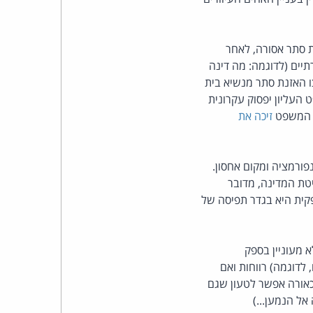
כהן
צדק
 סתר אסורה, לאחר
יים (לדוגמה: מה דינה
לצר
ו האזנת סתר מנשיא בית
העליון יפסוק עקרונית
ברץ.
ת המשפט
זיכה את
פועל
פורמציה ומקום אחסון.
מ־1996
טת המדינה, מדובר
קית היא בגדר תפיסה של
לא מעוניין בספק
לדוגמה) רווחות ואם
אורה אפשר לטעון שגם
ל הנמען...)