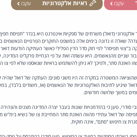
ר
ראיות אלקטרוניות
עקבו
עקבו
אלקטרוני (דואל) משרתים של ספקיות אינטרנט היא בגדר "תפיסת חפץ",
ה? שאלה זו נדונה בימים אלה במשפט החוקרים הפרטיים הנאשמים בפ
ב"צווי תפיסה" לפי חוק סדר הדין הפלילי כאשר העתיקה הודעות דואר 
 בינלאומי וברק 013 עבור שניים מהנאשמים. היא עשתה זאת על פי הנחיית פרקליט המדי
שהוציאה המשטרה במקרה זה היו משני סוגים: העתקה של דואל שהיה ק
מים במשך שלושה חודשים.
בי סודרי, טען כי בהזדמנויות שונות בעבר יצרה המדינה מצגים והצהירה
תפיסה של דואל עתידי מהווה האזנת סתר המחייבת צו של נשיא בימ"ש מחו
גרת צו חיפוש "סתם", אינה חוקית.
ו בשרתי הספקיות במועד צו החיפוש, טען סודרי בהתבסס על פסק-הדין 