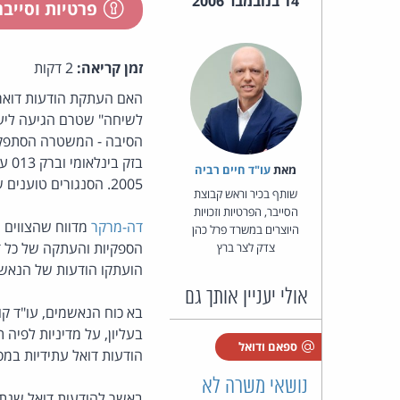
14 בנובמבר 2006
פרטיות וסייב
זמן קריאה:
2 דקות
האם העתקת הודעות דואר 
לשיחה" שטרם הגיעה ליעד
הסיבה - המשטרה הסתפקה 
בזק
מאת‏
עו"ד חיים רביה
2005. הסנגורים טוענים שזו האזנת סתר, ולפיכך לא ניתן להשתמש בראיות שנאספו שלא לפי צו האזנת סתר כדין.
שותף בכיר וראש קבוצת
הסייבר, הפרטיות וזכויות
דה-מרקר
מדווח שהצווים 
היוצרים במשרד פרל כהן
צדק לצר ברץ
הועתקו הודעות של הנאש
אולי יעניין אותך גם
בא כוח הנאשמים, עו"ד קו
בעליון, על מדיניות לפיה 
ספאם ודואל
הודעות דואל עתידיות במס
נושאי משרה לא
באשר להודעות דואל שנתפס