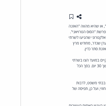
העומד
שתפו עמוד זה
שמור ב"תכנים שלי"
בראש
 או שהיא מהווה "האזנה
רשת "הסוס הטרויאני".
קבוצת
אלקטרוני שהגיעו לשרתי
האינטרנט,
נה, ערן שנדר, מחודש מרץ
הסייבר
יים במועד הצו בשרתי
וזכויות
הספקיות והעתקה של כל דואל שיגיע לתיבות האלקטרוניות של הנאשמים (אז, חשודים בלבד), במשך 30 יום. בסך הכל
היוצרים
 בבתי משפט, לרבות
של
זי; ועל כן, תפיסה של
פרל
בעניין האחים העיוורים