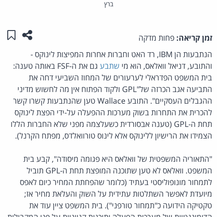
ברץ
שתפו ע
שמו
זמן קריאה:
פחות מדקה
הנתבעות הן IBM, רד האט וחברות אחרות המפיצות לינוקס -
והתובע, דניאל וואלאס, הוא מי
שתבע
גם את ה-FSF באותה טענה:
בית המשפט הפדראלי לערעורים של המחוז השביעי דחה את
התביעה אגב הכרזה של"GPL ולקוד הפתוח אין מה לחשוש מדיני
ההגבלים העסקיים". התובע Wallace טען שהנתבעות קשרו קשר
להכרית את התחרות בשוק מערכות ההפעלה על-ידי הפצת לינוקס
תחת ה-GPL (טענה אבסורדית כשעלצמה מפני שלא החברות הללו
הצמידו את הרישיון ללינוקס אלא לינוס טורוואלדס, מפתח הקרנל).
"התאוריה המשפטית של וואלאס היא פגומה מיסודה", קבע בית
המשפט. וואלאס לא טען שתוכנה המופצת תחת ה-GPL תוביל
לתמחור מונופוליסטי בעתיד (כלומר שהפחתת המחיר כיום לאפס
מיועדת לאפשר השתלטות עתידית על השוק והעלאת מחיר אז;
טקטיקה הידועה כ"תמחור טורפני"). בית המשפט ציין עוד את
הדומיננטיות של מערכות הפעלה ותוכנות קנייניות על פני המקבילות