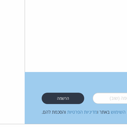
כהן
צדק
לצר
ברץ.
פועל
מ־1996
 (שוב)
*
 השימוש
באתר ו
מדיניות הפרטיות
והסכמת להם.