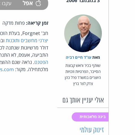
3 בנובמבר 2006
אפל
עקבו
זמן קריאה:
פחות מדקה
חב' Forgnet, בעלת הזכויות בפטנט על הפורמט הגרפי Jpeg, הגיעה לפשרה צנועה בת שמונה מיליון דולר ב
יצרני מחשבים ותוכנות
התביעה, אעפס, לא התנה
מאת‏
עו"ד חיים רביה
הפטנט
. נראה שגם ההוצ
שותף בכיר וראש קבוצת
מלכתחילה. מקור:
s.com
הסייבר, הפרטיות וזכויות
היוצרים במשרד פרל כהן
צדק לצר ברץ
אולי יעניין אותך גם
בינה מלאכותית
זינוק עולמי