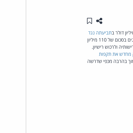
העומד
שתפו עמוד זה
שמור ב"תכנים שלי"
בראש
תביעתה נגד
ובהן IBM ,Dell, זירוקס, קודאק ו- Apple. התובעת Forgnet הפיקה תמלוגים בסכום של 110 מיליון
קבוצת
 מדרישותיה ולרכוש רישיון.
האינטרנט,
 מחדש את תקפות
וך בהרבה מכפי שדרשה
הסייבר
וזכויות
היוצרים
של
פרל