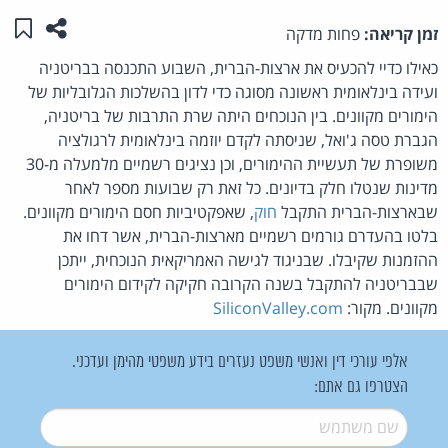
שתפו ע
שמו
זמן קריאה:
פחות מדקה
כאילו כדיי להכעיס את ארצות-הברית, השבוע התכנסה בבריטניה
ועידה בינלאומית ראשונה מסוגה כדי לדון בהשלכות הגלובליות של
הימורים מקוונים. בין הנוכחים היתה שרת התרבות של בריטניה,
הגברת טסה ג'ואל, שניסתה לקדם יוזמה בינלאומית לרגולציה
משופרת של תעשיית ההימורים, וכן נציגים רשמיים מלמעלה מ-30
מדינות שנטלו חלק בדיונים. כל זאת רק שבועות מספר לאחר
שבארצות-הברית התקבל
חוק
, שאפקטיביות חסם הימורים מקוונים.
בלטו בהעדרם גורמים רשמיים מארצות-הברית, אשר דחו את
ההזמנות שקיבלו. שבניגוד לגישה האמריקאית הנוכחית, ייתכן
שבבריטניה להתקבל בשנה הקרובה חקיקה לקידום הימורים
מקוונים. מקור:
SiliconValley.com
אלפי עורכי דין ואנשי משפט נעזרים בידע משפטי מהימן ועדכני.
הצטרפו גם אתם:
שם משתמש
*