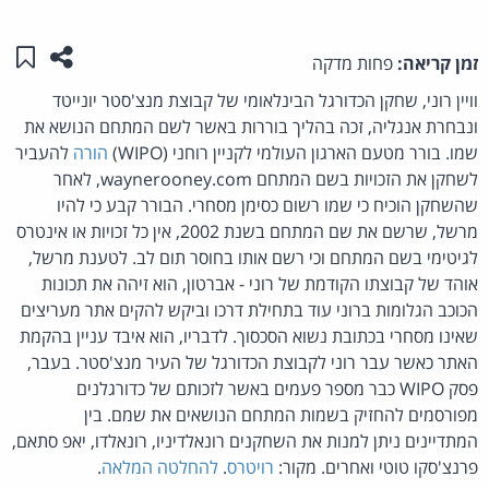
שתפו ע
שמו
זמן קריאה:
פחות מדקה
וויין רוני, שחקן הכדורגל הבינלאומי של קבוצת מנצ'סטר יונייטד
ונבחרת אנגליה, זכה בהליך בוררות באשר לשם המתחם הנושא את
שמו. בורר מטעם הארגון העולמי לקניין רוחני (WIPO)
הורה
להעביר
לשחקן את הזכויות בשם המתחם waynerooney.com, לאחר
שהשחקן הוכיח כי שמו רשום כסימן מסחרי. הבורר קבע כי להיו
מרשל, שרשם את שם המתחם בשנת 2002, אין כל זכויות או אינטרס
לגיטימי בשם המתחם וכי רשם אותו בחוסר תום לב. לטענת מרשל,
אוהד של קבוצתו הקודמת של רוני - אברטון, הוא זיהה את תכונות
הכוכב הגלומות ברוני עוד בתחילת דרכו וביקש להקים אתר מעריצים
שאינו מסחרי בכתובת נשוא הסכסוך. לדבריו, הוא איבד עניין בהקמת
האתר כאשר עבר רוני לקבוצת הכדורגל של העיר מנצ'סטר. בעבר,
פסק WIPO כבר מספר פעמים באשר לזכותם של כדורגלנים
מפורסמים להחזיק בשמות המתחם הנושאים את שמם. בין
המתדיינים ניתן למנות את השחקנים רונאלדיניו, רונאלדו, יאפ סתאם,
פרנצ'סקו טוטי ואחרים. מקור:
רויטרס
.
להחלטה המלאה
.