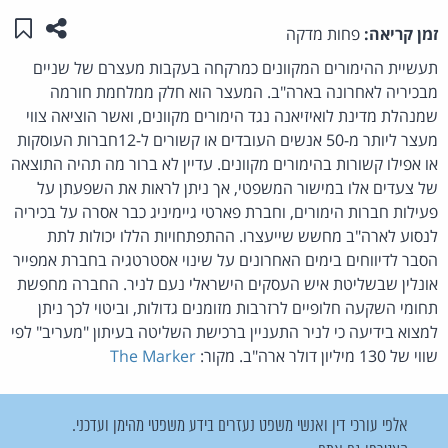
שתפו ע
שמו
זמן קריאה:
פחות מדקה
תעשיית ההימורים המקוונים כמרקחה בעקבות מעצרם של שניים
מבכיריה לאחרונה בארה"ב. המעצר הוא חלק ממלחמת חורמה
שמנהלת מדינת לואיזיאנה נגד הימורים מקוונים, ואשר הוציאה צווי
מעצר ליותר מ-50 אנשים העובדים או קשורים ל-12חברות העוסקות
או אפילו קשורות בהימורים מקוונים. עדיין לא ברור מה תהיה התוצאה
של צעדים אלו במישור המשפטי, אך ניתן לראות את השפעתן על
פעילות חברות הימורים, וחברת פארטי גיימיניג כבר אסרה על בכיריה
לנסוע לארה"ב מחשש שייעצרו. ההתפתחויות הללו יכולות לתת
הסבר לדיווחים בימים האחרונים על שינוי אסטרטגיה בחברת אמפייר
אונלין שבשליטת איש העסקים הישראלי נעם לניר. החברה מחפשת
תחומי השקעה חלופיים לרזרבות מזומנים גדולות, וביטוי לכך ניתן
למצוא בידיעה כי לניר התעניין ברכישת השליטה בעיתון "מעריב" לפי
שווי של 130 מיליון דולר ארה"ב. מקור:
The Marker
אלפי עורכי דין ואנשי משפט נעזרים בידע משפטי מהימן ועדכני.