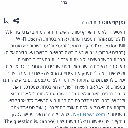
ברץ
שתפו ע
שמו
זמן קריאה:
פחות מדקה
האסיפה הלאומית של קליפורניה אישרה חוקה מחייב יצרני ציוד Wi-
Fi לפרסם אזהרות מפני רשתות לא מאובטחות. ה-Wi-Fi User
Protection Bill מבקש למנוע 'התעלקות' על רשתות לא מוגנות
(במלים אחרות: שימוש לא-מורשה במשאבי הרשת ו/או חדירה אליה).
מרבית המשתמשים של רשתות אלחוטיות מתעלמים מסוגיית
האבטחה בהקמת הרשת (אולי מפני שברירות המחדל הן כה פרוצות
ואיש אינו רוצה להתעסק עם שינויין). התוצאה - שכנים ועוברי אורח
יכולים להשתמש ברשתות האלחוטיות לצרכי עצמם, גם בלא שהוזמנו
במפורש (כן אבל אם השאירו רשת לא מאובטחת שמפרסמת את
קיומה ברבים, האם זו לא הזמנה משתמעת לפחות לכל אחד לבוא
ולגלוש? בטח. כמו שדלת פתוחה בבית היא הרשאה לכל אחד לבוא
ולקחת את הארנק או לפחות אוכל מהמקרר...). אנליסט אחד אמר
בשנינות ל-
CNET News.com
שהשאלה היא האם אפשר לסלק
בחקיקה את טפשותם של המשתמשים (The question is, can we
legislate away consumer idiocy?).