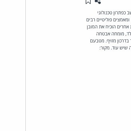
שתפו עמוד זה
שמור ב"תכנים שלי"
העומד
ב כפתרון טכנולוגי
ומאמצים פוליטיים רבים
בראש
אחרים הוכיח את המובן
אלד, מומחה אבטחה
קבוצת
בדרכון מזויף. מטבעם
שיש עוד. מקור:
האינטרנט,
הסייבר
וזכויות
היוצרים
של
פרל