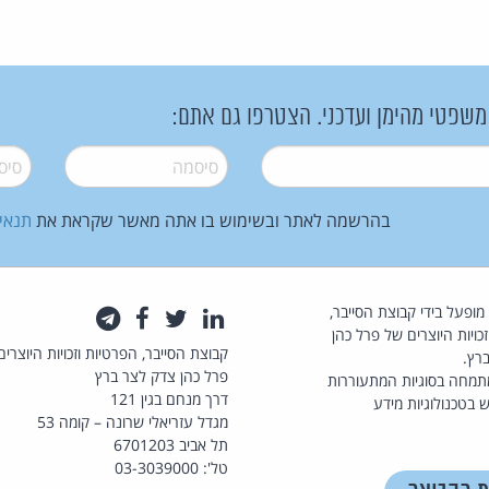
 משפטי מהימן ועדכני. הצטרפו גם אתם:
סיסמה
*
סיסמה
בהרשמה לאתר ובשימוש בו אתה מאשר שקראת את
תנאי
law.co.il מופעל בידי קבוצת הסייבר,
לינקדאין
טוויטר
פייסבוק
טלגרם
כויות היוצרים של פרל כהן
קבוצת הסייבר, הפרטיות וזכויות היוצרים
רץ.
פרל כהן צדק לצר ברץ
תמחה בסוגיות המתעוררות
דרך מנחם בגין 121
 בטכנולוגיות מידע
מגדל עזריאלי שרונה – קומה 53
תל אביב 6701203
טל': 03-3039000