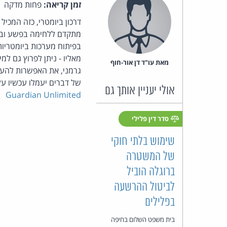
זמן קריאה:
פחות מדקה
דרכון ביומטרי, כזה המכיל
מתקדם ללחימה בפשע ובטרו
בפיתוח מערכות ביומטריו
מאליו - ניתן לפרוץ גם ל
מאת‏ עו"ד דן אור-חוף
גרמני, את האפשרות להעתי
של דברים יעמלו עכשיו ע
אולי יעניין אותך גם
Guardian Unlimited
סדר דין פלילי
שימוש בלתי חוקי
של המשטרה
ברוגלה הוביל
לביטול ההרשעה
בפלילים
בית משפט השלום בחיפה