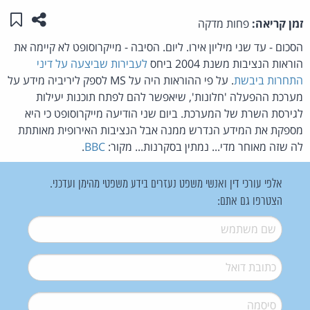
שתפו ע
שמו
זמן קריאה:
פחות מדקה
הסכום - עד שני מיליון אירו. ליום. הסיבה - מייקרוסופט לא קיימה את
הוראות הנציבות משנת 2004 ביחס
לעבירות שביצעה על דיני
התחרות ביבשת
. על פי ההוראות היה על MS לספק ליריביה מידע על
מערכת ההפעלה 'חלונות', שיאפשר להם לפתח תוכנות יעילות
לגירסת השרת של המערכת. ביום שני הודיעה מייקרוסופט כי היא
מספקת את המידע הנדרש ממנה אבל הנציבות האירופית מאותתת
לה שזה מאוחר מדי... נמתין בסקרנות... מקור:
BBC
.
אלפי עורכי דין ואנשי משפט נעזרים בידע משפטי מהימן ועדכני.
הצטרפו גם אתם:
שם משתמש
*
דואל
*
סיסמה
*