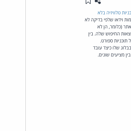
שתפו עמוד זה
שמור ב"תכנים שלי"
העומד
ניות טלוויזיה בלא
לגוגל נובעות מפרסומות וידאו שלפי בדיקה לא
בראש
תר (כלומר, הן לא
אות החיפוש שלה. בין
קבוצת
 תוכניות ספורט.
בלוג שלו כיצד עובד
האינטרנט,
הסייבר
וזכויות
היוצרים
של
פרל