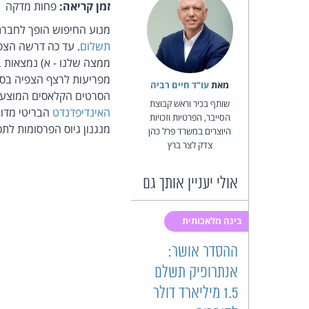
זמן קריאה:
פחות מדקה
מנוע החיפוש הופך לחברת 
תשלום
ממצה שלנו - א) נמצאות ב
מפריעות לרצף הצפיה בסר
מאת‏
עו"ד חיים רביה
הסרטים הקלאסים המוצעי
שותף בכיר וראש קבוצת
האינדיפדנדט
הבריטי מדוו
הסייבר, הפרטיות וזכויות
מנגנון גיוס הפרסומות לתכנים, המבוסס גם הוא 
היוצרים במשרד פרל כהן
צדק לצר ברץ
אולי יעניין אותך גם
בינה מלאכותית
ההסדר אושר:
אנתרופיק תשלם
1.5 מיליארד דולר