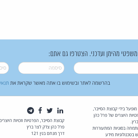
 משפטי מהימן ועדכני. הצטרפו גם אתם:
סיסמה
*
סיסמה
בהרשמה לאתר ובשימוש בו אתה מאשר שקראת את
תנאי
law.co.il מופעל בידי קבוצת הסייבר,
לינקדאין
טוויטר
פייסבוק
טלגרם
כויות היוצרים של פרל כהן
קבוצת הסייבר, הפרטיות וזכויות היוצרים
רץ.
פרל כהן צדק לצר ברץ
תמחה בסוגיות המתעוררות
דרך מנחם בגין 121
 בטכנולוגיות מידע