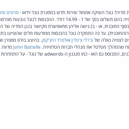
מדיה? גוגל השיקה אתמול שירות חדש במסגרת גוגל וידאו -
סרטים ותוכ
. עד כה דרשה הצפיה בהם תשלום בסך של 1 - 14.99 דולר. ההכנסות 
סוף התוכנית, או - ב) גישה אליהן מתאפשרת מקישור בנגן המדיה של הא
ט/תוכנית). עד כה התמקדה גוגל בהכנסות ממודעות מלים שהופיעו בתוצ
ם לצפיה כאלה של
צ'רלי צ'פלין
ו
אלפרד היצ'קוק
. בהיצע בולט מספרן של
ח שהמהלך מטלטל את מנהלי חברות הטלוויזיה.
John Battelle
מדווח ב
- כמו מנגנון ה-adwords של גוגל - על התמחרות בין מציעים שונים.