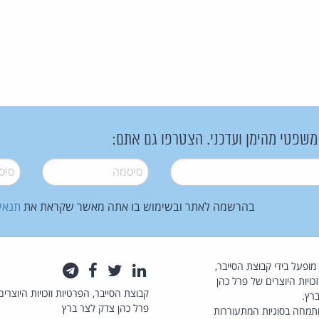
 משפטי מהימן ועדכני. הצטרפו גם אתם:
סיסמה
*
סיסמה
בהרשמה לאתר ובשימוש בו אתה מאשר שקראת את
תנאי
law.co.il מופעל בידי קבוצת הסייבר,
לינקדאין
טוויטר
פייסבוק
טלגרם
כויות היוצרים של פרל כהן
קבוצת הסייבר, הפרטיות וזכויות היוצרים
רץ.
פרל כהן צדק לצר ברץ
תמחה בסוגיות המתעוררות