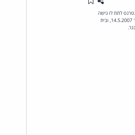
שתפו עמוד זה
שמור ב"תכנים שלי"
העומד
טרנט לתת לו גישה
לרשת הפנימית שלהם לצורכי ציתות. נציבות התקשורת הפדראלית הורתה לספקים להיערך לכך עד 14.5.2007, ובית
בראש
גר.
קבוצת
האינטרנט,
הסייבר
וזכויות
היוצרים
של
פרל