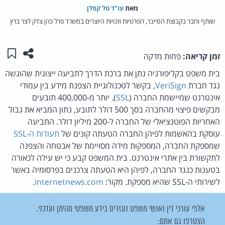
מאת‏
עו"ד טל קפלן
שותף וחבר בקבוצת הסייבר, הפרטיות וזכויות היוצרים במשרד פרל כהן צדק לצר ברץ
שתפו ע
שמו
זמן קריאה:
פחות מדקה
בית משפט בקליפורניה נתן את ברכת הדרך לתביעה ייצוגית שהוגשה
נגד חברת
VeriSign
, בקשר לטכנולוגיית הצפנת מידע בין עמודי
אינטרנט שמיישמת החברה (
SSL
). יותר מ-400,000 תובעים
מבקשים פיצוי מהחברה בסך 500 דולר לתובע, נתון המביא את גבול
האחריות הפוטנציאלי של החברה ל-200 מיליון דולר. התביעה
עוסקת בהאשמות לפיהן החברה הטעתה קונים של
תעודות ה-SSL
שמספקת החברה, המספקות מידה מסויימת של אבטחה והצפנה
לתקשורת בין אתרי אינטרנט. בית המשפט קבע כי יש עילה לכאורה
בטענות כנגד החברה, לפיהן היא הטעתה צרכנים בפרסומיה באשר
לשירותי ה-SSL שהיא מספקת. מקור:
internetnews.com
.
אלפי עורכי דין ואנשי משפט נעזרים בידע משפטי מהימן ועדכני.
הצטרפו גם אתם: