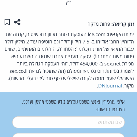
ברץ
שתפו ע
שמו
זמן קריאה:
פחות מדקה
ימותו הקנאים: Ice.com העוסקת בסחר מקוון בתכשיטים, קנתה את
הדומיין מחב' אודימו ב- 7.5 מיליון דולר וגם הוסיפה עוד 2 מיליון דולר
עבור המלאי של אודימו (כלומר: הסחורה, היהלומים האמיתיים, שווים
פחות משם המתחם!). עסקה מעניית אחרת שנסגרה השבוע היא
מכירת sex.net ב- 454,000 דולר. זוהי העסקה הגדולה ביותר
לשמות בסיומת דוט נט מאז ומעולם (מה שמזכיר לנו את sex.co.il
הישראלי שעוד מחכה לקונה שישליש כסף טוב לידי בעליו הרשום).
מקור:
DNJournal
.
אלפי עורכי דין ואנשי משפט נעזרים בידע משפטי מהימן ועדכני.
הצטרפו גם אתם:
שם משתמש
*
דואל
*