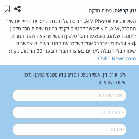
שתפו ע
שמו
זמן קריאה:
פחות מדקה
השירות, AIM Phoneline, מבוסס על תוכנת המסרים המיידיים של
החברה, AIM. הוא יאפשר למנויים לקבל בחינם שיחות מכל טלפון
לתוכנה שלהם, באמצעות מס' טלפון חופשי שיוקצה להם. תמורת
14.95$/חודש יוכל כל אחד לשדרג את המנוי באופן שיאפשר לו
שיחות בלי הגבלה ליעדים בארצות הברית ובעוד 30 מדינות. מקור:
.
CNET News.com
אלפי עורכי דין ואנשי משפט נעזרים בידע משפטי מהימן ועדכני.
הצטרפו גם אתם:
שם משתמש
*
דואל
*
סיסמה
*