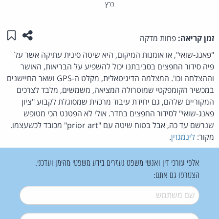
ברץ
שתפו ע
שמו
זמן קריאה:
פחות מדקה
"פאנג-שואי", או אומנות המיקום, היא שיטה סינית עתיקה אשר על
פיה סידור החפצים בסביבתנו יכול להשפיע על הבריאות, האושר
וההצלחה וכו'. המצלמה הדיגיטאלית, מקלט ה-GPS ושאר החיישנים
במכשיר הקומפקטי שמוטרולה המציאה, משמשים, מלבד לצרכים
המקוריים שלהם, גם יחידת עיבוד מרכזית שמסוגלת לקבוע "ציון
פאנג-שואי" לסידור החפצים בחדר. אולי לא הפטנט הכי מטופש
שנרשם עד כה, אבל בטוח שיטה עם "prior art" מכובד לכשעצמו.
מקור:
לינמגזין
.
אלפי עורכי דין ואנשי משפט נעזרים בידע משפטי מהימן ועדכני.
הצטרפו גם אתם:
שם משתמש
*
דואל
*