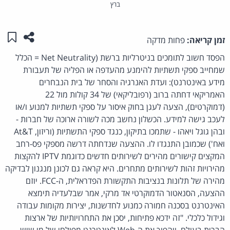
ברץ
שתפו ע
שמו
זמן קריאה:
פחות מדקה
הפסד חשוב לתומכים בניטרליות ברשת (Net Neutrality = הכלל
שמחייב ספקי תשתיות להימנע מהעדפה או הפליה של תעבורת
מידע באינטרנט): ועדת האנרגיה והסחר של בית הנבחרים
האמריקאי דחתה ברוב (רפובליקאי) של 34 קולות מול 22
(דמוקרטים), הצעה לעגן בחוק איסור על ספקי תשתיות למנוע ו/או
לעכב גישה למידע. הכשלון נחשב מכה לשורה ארוכה של חברות -
ובהן גוגל ויאהו - שתמכו בתיקון, כנגד ספקי התשתיות (וריזון, At&T
ואח') שכמובן התנגדו לו. ההצעה שנדחתה דרשה מספקי פס-רחב
המקצים קישורים מהירים לשירותים חדשים כדוגמת IPTV להקצות
מהירויות זהות לשירותים מתחרים. היא קראה גם לכונן מנגנון לבדיקה
מהירה של תלונות בנציבות התקשורת הפדראלית, ה-FCC. יוזם
ההצעה, הסנאטור הדמוקרטי אד מרקי, אמר שבלעדיה תימצא
האינטרנט בסכנה חמורה כמנוע לחדשנות, יצירות מקומות עבודה
וגידול כלכלי. "זה ידכא פתיחות, יסכן את התחרויותיות של ארצות
הברית בעולם, ויהפוך את ה-Web לאינטרנט מפולחי של מי שיש