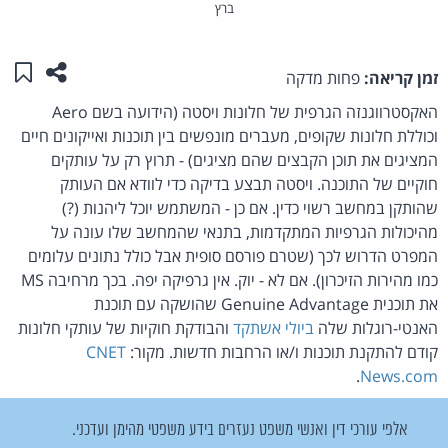
ברץ
שתפו ע
שמו
זמן קריאה:
פחות מדקה
האקסטרווגנזה הגרפית של חלונות ויסטה (הידועה בשם Aero
וכוללת חלונות שקופים, מעברים מונפשים בין תוכנות ואייקונים חיים
המציגים את תוכן הקבצים שהם מציגים) - תרוץ רק על עותקים
חוקיים של התוכנה. ויסטה תבצע בדיקה כדי לוודא אם העותק
שהותקן במחשב רשוי כדין. אם כן - המשתמש יוכל ליהנות (?)
מהיכולות הגרפיות המתקדמות, בתנאי שהמחשב שלו עונה על
המפרט הדרוש לכך (שטרם פורסם סופית אבל כולל נתונים עלומים
כמו מהירות הזיכרון). אם לא - יוק. אין גרפיקה יפה. בכך מרחיבה MS
את תוכנית Genuine Advantage שהושקה עם תוכנת
האנטי-רוגלות שלה
ביולי אשתקד
והבודקת חוקיות של עותקי חלונות
קודם להתקנת תוכנות ו/או הרחבות חדשות. מקור:
CNET
.
News.com
אלפי עורכי דין ואנשי משפט נעזרים בידע משפטי מהימן ועדכני.