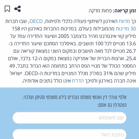
שתפו ע
שמו
זמן קריאה:
פחות מדקה
כך
מדווח
האירגון לשיתוף פעולה כלכלי ולפיתוח,
OECD
, שבו חברות
30 מדינות
מהמובילות בעולם. במדינות החברות באירגון היו 158
מיליון קווי אינטרנט מהיר בדצמבר 2005 ושיעור החדירה עמד על
13.6 מנויים לכל 100 תושבים. באיסלנד הסתכם שיעור החדירה ב-
26.7 מנויים לכל מאה תושבים ובמקום השני נמצאת קוריאה עם
25.4. ארצות-הברית של אמריקה נמצאת במקום ה-12 בלבד, אולם
המספר הכולל של מנויי הפס הרחב בתחומה הוא הגדול בתבל, 49
מיליון שהם 31% בסה"כ מכלל המנויים במדינות ה-OECD. ישראל
אינה חברה באירגון ולפיכך
הדו"ח
אינו כולל נתונים אודותיה.
אלפי עורכי דין ואנשי משפט נעזרים בידע משפטי מהימן ועדכני.
הצטרפו גם אתם:
שם משתמש
*
דואל
*