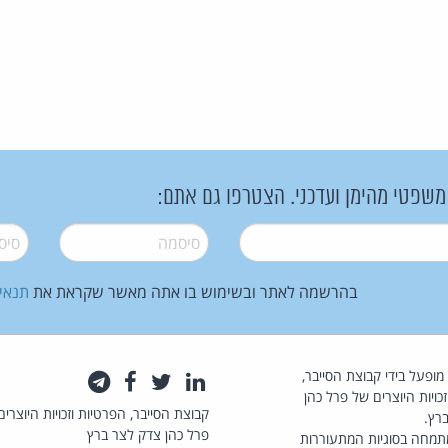
 משפטי מהימן ועדכני. הצטרפו גם אתם:
סיסמה
*
סיסמה
בהרשמה לאתר ובשימוש בו אתה מאשר שקראת את
תנאי
law.co.il מופעל בידי קבוצת הסייבר,
לינקדאין
טוויטר
פייסבוק
טלגרם
כויות היוצרים של פרל כהן
קבוצת הסייבר, הפרטיות וזכויות היוצרים
רץ.
פרל כהן צדק לצר ברץ
תמחה בסוגיות המתעוררות