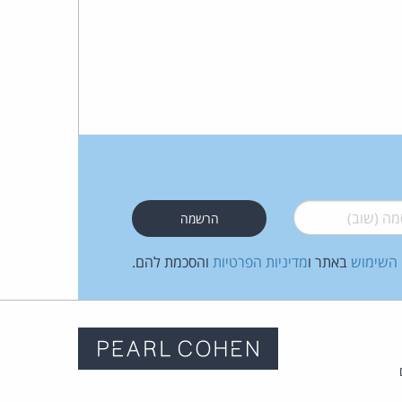
כהן
צדק
לצר
ברץ.
פועל
 (שוב)
*
מ־1996
 השימוש
באתר ו
מדיניות הפרטיות
והסכמת להם.