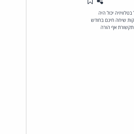
שתפו עמוד זה
שמור ב"תכנים שלי"
העומד
טלוויזיה יכול היה
רסומת חדשה ל"מבצע אביב" של חברת בזק המציעה לרוכשי טלפונים דיגיטליים 200 דקות שיחה חינם בחודש
בראש
תקשורת אף הורה
קבוצת
האינטרנט,
הסייבר
וזכויות
היוצרים
של
פרל