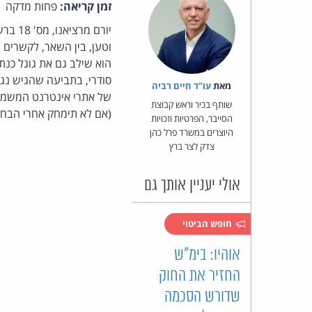
זמן קריאה:
פחות מדקה
יורם 
הוא שילב גם את גוגל כנתב
סודרי, בתביעה שהגיש נגד
מאת‏
עו"ד חיים רביה
של אתרי אינטרנט המשמשי
שותף בכיר וראש קבוצת
(אם לא תימחק אחרי הבחיר
הסייבר, הפרטיות וזכויות
היוצרים במשרד פרל כהן
צדק לצר ברץ
אולי יעניין אותך גם
חופש הביטוי
אוהיו: בימ"ש
החזיר את החוק
שדורש הסכמה