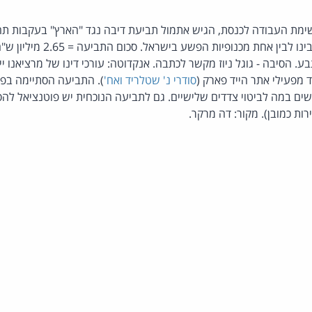
מרציאנו, מס' 18 ברשימת העבודה לכנסת, הגיש אתמול תביעת דיבה נגד "הארץ" בעקבו
וטען, בין השאר, לקשרים בינו לבין
ע. הסיבה - גוגל ניוז מקשר לכתבה. אנקדוטה: עורכי דינו של מרציאנו יי
 מפעילי אתר הייד פארק (
סודרי נ' שטלריד ואח'
). התביעה הסתיימה בפס
ם במה לביטוי צדדים שלישיים. גם לתביעה הנוכחית יש פוטנציאל להס
ות כמובן). מקור: דה מרקר.