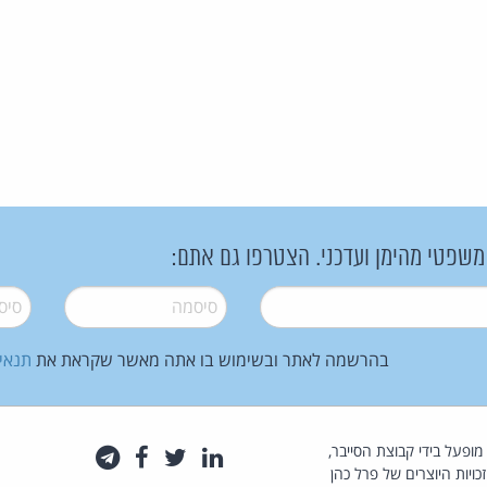
 משפטי מהימן ועדכני. הצטרפו גם אתם:
סיסמה
*
סיסמה
בהרשמה לאתר ובשימוש בו אתה מאשר שקראת את
תנאי
law.co.il מופעל בידי קבוצת הסייבר,
לינקדאין
טוויטר
פייסבוק
טלגרם
כויות היוצרים של פרל כהן