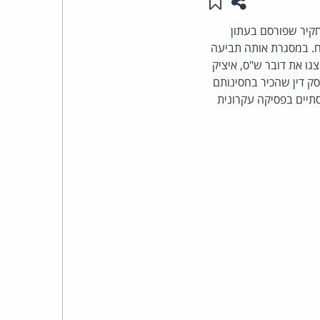
שתפו עמוד זה
שמור ב"תכנים שלי"
העומד
ת תחקיר שפורסם בעתון
 אחת מכנופיות הפשע בישראל. סכום התביעה = 2.65 מיליון ש"ח. במסגרת אותה תביעה
בראש
צגו את דובר ש"ס, איציק
ק דין שהכיר בחסינותם
קבוצת
תיים בפסיקה עקרונית
האינטרנט,
הסייבר
וזכויות
היוצרים
של
פרל