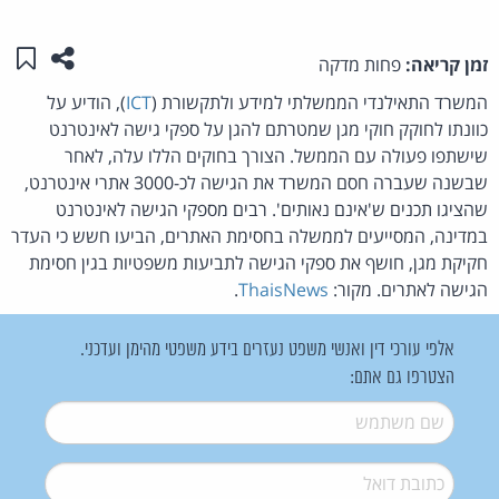
שתפו ע
שמו
זמן קריאה:
פחות מדקה
המשרד התאילנדי הממשלתי למידע ולתקשורת (
ICT
), הודיע על
כוונתו לחוקק חוקי מגן שמטרתם להגן על ספקי גישה לאינטרנט
שישתפו פעולה עם הממשל. הצורך בחוקים הללו עלה, לאחר
שבשנה שעברה חסם המשרד את הגישה לכ-3000 אתרי אינטרנט,
שהציגו תכנים ש'אינם נאותים'. רבים מספקי הגישה לאינטרנט
במדינה, המסייעים לממשלה בחסימת האתרים, הביעו חשש כי העדר
חקיקת מגן, חושף את ספקי הגישה לתביעות משפטיות בגין חסימת
הגישה לאתרים. מקור:
ThaisNews
.
אלפי עורכי דין ואנשי משפט נעזרים בידע משפטי מהימן ועדכני.
הצטרפו גם אתם:
שם משתמש
*
דואל
*