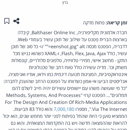
ברץ
שתפו ע
שמו
זמן קריאה:
פחות מדקה
חברה אלמונית מקליפורניה, Balthaser Online Inc, קיבלה
בארצות-הברית פטנט על שילוב של תוכן עשיר בעמודי Web.
לדבריה, הפטנט מכסה eenshot.jpg" alt="" /> כל סוג של תוכן
עשיר, כולל Flash, Flex, Java, Ajax, ו-XAML כשהוא נגיש מכל
התקן - מחשב אישי, ממירי טלוויזיה, טלפונים סלולריים, קונסולות
משחק וכו'. מדיה עשירה כולל טווח רחב של טכנולוגיות
אינטראקטיביות, המציגות תנועה דינמית כמו וידאו, אודיו ואנימציה.
אנליסטים הביעו אי-אמון כשדווחו על הפטנט הרחב שהוענק לחברה:
"כל מי שעושה משהו עם יישומים עשירים יהיה חייב לשלם להם
תמלוגים"... הפטנט קרוי "Methods, Systems, And Processes
For The Design And Creation Of Rich-Media Applications
Via The Internet.", מספרו
7,000,180
והוא כולל 83 תביעות.
הממציא טוען כי היות שהחל בפיתוח לפני יותר מחמש שנים, הוא יכול
להראות שההמצאה חדשה ויש בה התקדמות המצאתית. והוא גם
מכריז על נכונותו להגן בתוקף על הפטנט בבתי המשפט אם כי הוא