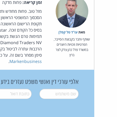
זמן קריאה:
פחות מדקה
מזל טוב. פחות מחודש וח
תקופת הרישום הראשונה ל
מאת‏
עו"ד טל קפלן
תמימות טרם הגשת בקשתם
שותף וחבר בקבוצת הסייבר,
הפרטיות וזכויות היוצרים
במשרד פרל כהן צדק לצר
סימן מסחר בשם זה. על כן,
ברץ
.
Markenbusiness
אלפי עורכי דין ואנשי משפט נעזרים בידע
שם משתמש
*
דואל
*