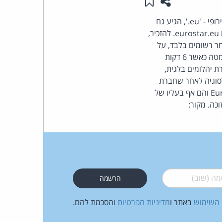
שתפו עמוד זה
שמור ב"תכנים שלי"
העומד
לשמות מתחם תחת הסיומת החדשה לאיחוד האירופי - 'eu.', הגיע גם
הסכסוך המשפטי הראשון באשר לזכויות ההחזקה בשם מתחם עם סיומת זו. על הפרק, שם המתחם eurostar.eu. להזכיר,
בראש
ר רשומים בלבד, על
בסיס כל הקודם זוכה. Eurostar, מפעילי שירות הרכבות בין פאריס ללונדון, נתפסו עם המכנסיים למטה כאשר 6 דקות
קבוצת
יהלומים בלגית,
 נדרש לסוגיה לאחר שחברת
האינטרנט,
הרכבות עתרה לביטול בקשת היהלומנים, קבע כי לחברת היהלומנים זכויות לגיטימיות בשם Eurostar והם אף בעליו של
כה. מקור:
הסייבר
וזכויות
היוצרים
 (שוב)
*
של
 השימוש
באתר ו
מדיניות הפרטיות
והסכמת להם.
פרל