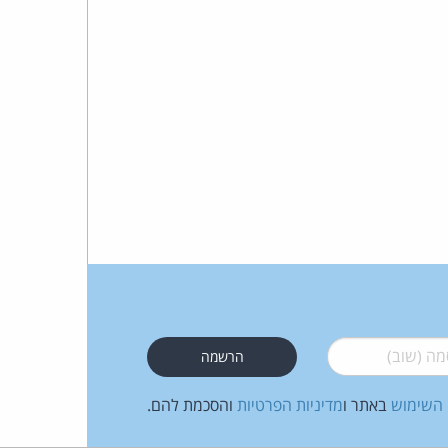
כהן
צדק
לצר
ברץ.
פועל
מ־1996
 (שוב)
*
 השימוש
באתר ו
מדיניות הפרטיות
והסכמת להם.