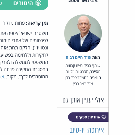
4 בינואר 2006
הימורים
ע
זמן קריאה:
פחות מדקה
לפרסומים של אתרי הימורי
ונטוויז'ן), חלקם תחת אז
לחקירות וללחימה בפשיעה 
מאת‏
עו"ד חיים רביה
המשפטי לממשלה ולפרקליט
שותף בכיר וראש קבוצת
במסגרת החקירה פנתה למ
הסייבר, הפרטיות וזכויות
המוסמכים לכך". מקור:
et
היוצרים במשרד פרל כהן
צדק לצר ברץ
אולי יעניין אותך גם
אחריות ספקים
אירופה: יו-טיוב