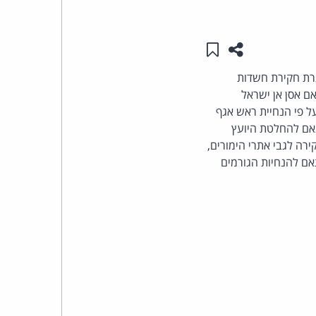
העומד
שתפו עמוד זה
שמור ב"תכנים שלי"
בראש
 האינטרנט MSN ישראל, Start ונענע, במסגרת חקירת חשדות
ם אסן אן ישראל
קבוצת
ל פי הנחיית ראש אגף
האינטרנט,
תאם להחלטת היועץ
ה לגבי אתרי הימורים,
הסייבר
ם להנחיות הגורמים
וזכויות
היוצרים
של
פרל