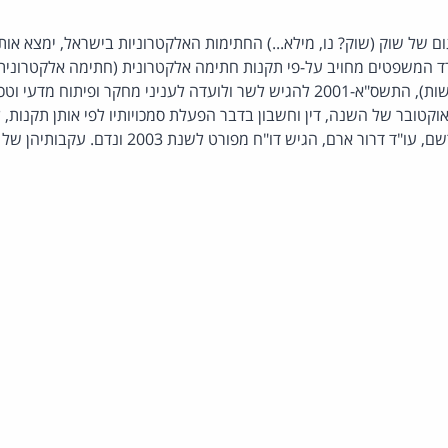
 של שוק (שוק? נו, מילא...) החתימות האלקטרוניות בישראל, ימצא א
 המשפטים מחויב על-פי תקנות חתימה אלקטרונית (חתימה אלקטרונית
חומרה ותוכנה ובדיקת בקשות), התשס"א-2001 להגיש לשר ולועדה לעניני מחקר ופי
ה ולא יאוחר מיום 1 באוקטובר של השנה, דין וחשבון בדבר הפעלת סמכויותיו לפי אותן תק