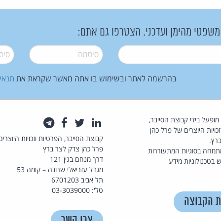
 משפטי מהימן ועדכני. הצטרפו גם אתם:
סיסמה
*
סיסמה
בהרשמה לאתר ובשימוש בו אתה מאשר שקראת את
תנאי
law.co.il מופעל בידי קבוצת הסייבר,
לינקדאין
טוויטר
פייסבוק
טלגרם
כויות היוצרים של פרל כהן
קבוצת הסייבר, הפרטיות וזכויות היוצרים
רץ.
פרל כהן צדק לצר ברץ
תמחה בסוגיות המתעוררות
דרך מנחם בגין 121
 בטכנולוגיות מידע
מגדל עזריאלי שרונה – קומה 53
תל אביב 6701203
טל': 03-3039000
ת הקבוצה
צרו קשר