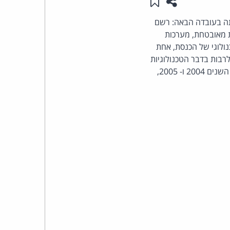
שתפו עמוד זה
שמור ב"תכנים שלי"
העומד
ותה בעובדה הבאה: רשם
 מאובטחת, מערכות
בראש
תוח מדעי וטכנולוגי של הכנסת, אחת
נות, לרבות בדבר הטכנולוגיות
קבוצת
שאושרו והליכי אישורן. הרשם, עו"ד דרור ארם, הגיש דו"ח מפורט לשנת 2003 ונדם. עקבותיהן של השנים 2004 ו- 2005,
האינטרנט,
הסייבר
וזכויות
היוצרים
של
פרל