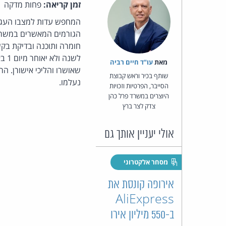
זמן קריאה:
פחות מדקה
המחפש עדות למצבו העגום
הגורמים המאשרים במשרד
לשנ
מאת‏
עו"ד חיים רביה
שותף בכיר וראש קבוצת
נעלמו.
הסייבר, הפרטיות וזכויות
היוצרים במשרד פרל כהן
צדק לצר ברץ
אולי יעניין אותך גם
מסחר אלקטרוני
אירופה קונסת את
AliExpress
ב-550 מיליון אירו