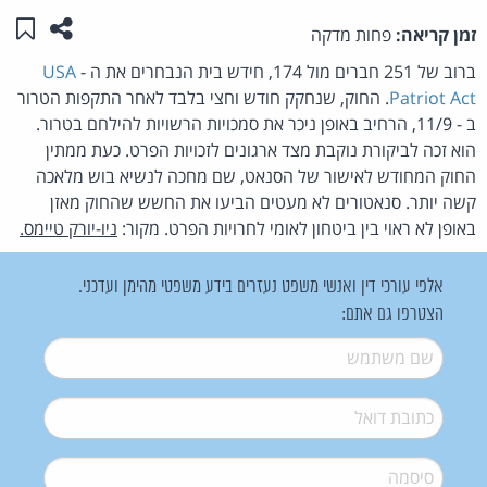
שתפו ע
שמו
זמן קריאה:
פחות מדקה
ברוב של 251 חברים מול 174, חידש בית הנבחרים את ה -
USA
Patriot Act
. החוק, שנחקק חודש וחצי בלבד לאחר התקפות הטרור
ב - 11/9, הרחיב באופן ניכר את סמכויות הרשויות להילחם בטרור.
הוא זכה לביקורת נוקבת מצד ארגונים לזכויות הפרט. כעת ממתין
החוק המחודש לאישור של הסנאט, שם מחכה לנשיא בוש מלאכה
קשה יותר. סנאטורים לא מעטים הביעו את החשש שהחוק מאזן
באופן לא ראוי בין ביטחון לאומי לחרויות הפרט. מקור:
ניו-יורק טיימס.
אלפי עורכי דין ואנשי משפט נעזרים בידע משפטי מהימן ועדכני.
הצטרפו גם אתם:
שם משתמש
*
דואל
*
סיסמה
*