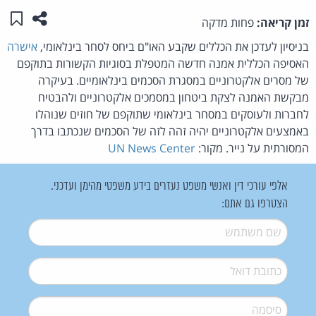
שתפו ע
שמו
זמן קריאה:
פחות מדקה
בניסיון לעדכן את הכללים שקבע האו"ם ביחס לסחר בינלאומי,
אישרה
האסיפה הכללית אמנה חדשה המטפלת בסוגיות הקשורות בתוקפם
של מסרים אלקטרוניים במסגרת הסכמים בינלאומיים. בעיקרה
מבקשת האמנה לצקת ביטחון במסמכים אלקטרוניים ולהבטיח
לחברות ולעוסקים במסחר בינלאומי שתוקפם של חוזים שנוהלו
באמצעים אלקטרוניים יהיה זהה לזה של הסכמים שנכתבו בדרך
המסורתית על נייר. מקור:
UN News Center
אלפי עורכי דין ואנשי משפט נעזרים בידע משפטי מהימן ועדכני.
הצטרפו גם אתם:
שם משתמש
*
דואל
*
סיסמה
*