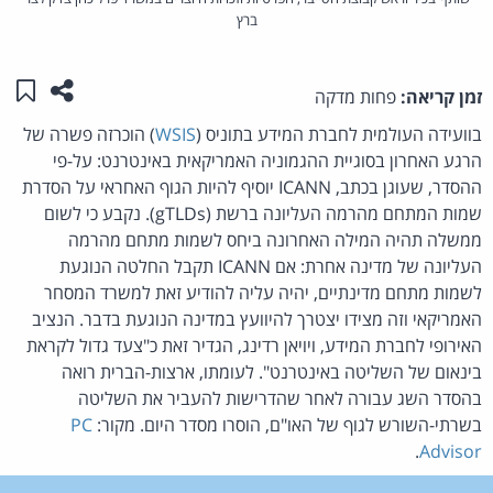
ברץ
שתפו ע
שמו
זמן קריאה:
פחות מדקה
בוועידה העולמית לחברת המידע בתוניס (
WSIS
) הוכרזה פשרה של
הרגע האחרון בסוגיית ההגמוניה האמריקאית באינטרנט: על-פי
ההסדר, שעוגן בכתב, ICANN יוסיף להיות הגוף האחראי על הסדרת
שמות המתחם מהרמה העליונה ברשת (gTLDs). נקבע כי לשום
ממשלה תהיה המילה האחרונה ביחס לשמות מתחם מהרמה
העליונה של מדינה אחרת: אם ICANN תקבל החלטה הנוגעת
לשמות מתחם מדינתיים, יהיה עליה להודיע זאת למשרד המסחר
האמריקאי וזה מצידו יצטרך להיוועץ במדינה הנוגעת בדבר. הנציב
האירופי לחברת המידע, ויויאן רדינג, הגדיר זאת כ"צעד גדול לקראת
בינאום של השליטה באינטרנט". לעומתו, ארצות-הברית רואה
בהסדר השג עבורה לאחר שהדרישות להעביר את השליטה
בשרתי-השורש לגוף של האו"ם, הוסרו מסדר היום. מקור:
PC
.
Advisor