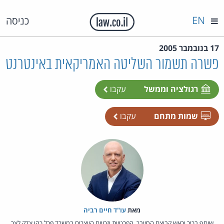
EN
כניסה
17 בנובמבר 2005
פשרה תשמור השליטה האמריקאית באינטרנט
רגולציה וממשל
עקבו
שמות מתחם
עקבו
מאת‏
עו"ד חיים רביה
שותף בכיר וראש קבוצת הסייבר, הפרטיות וזכויות היוצרים במשרד פרל כהן צדק לצר