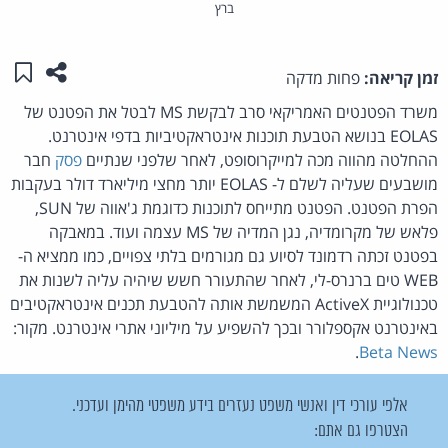
ברץ
שתפו ע
שמו
זמן קריאה:
פחות מדקה
משרד הפטנטים האמריקאי סרב לבקשת MS לבטל את הפטנט של
EOLAS בנושא הטבעת תוכנות אינטראקטיביות בדפי אינטרנט.
ההחלטה מהווה מכה למייקרוסופט, לאחר שלפני שנתיים
פסק
חבר
מושבעים שעליה לשלם ל- EOLAS יותר מחצי מיליארד דולר בעקבות
הפרת הפטנט. הפטנט מתייחס לתוכנות כדוגמת ג'אווה של SUN,
פלאש של מקרומדיה, נגן המדיה של MS עצמה ועוד. במאבקה
בפטנט זכתה רדמונד לסיוע גם מגורמים בלתי צפויים, כמו ממציא ה-
WEB טים ברנרס-לי, לאחר שהתעורר חשש שיהיה עליה לשנות את
טכנולוגיית ActiveX המשמשת אותה להטבעת תכנים אינטראקטיבים
באינטרנט אקספלורר ובכך להשפיע על מיליוני אתרי אינטרנט. מקור:
.
Beta News
אלפי עורכי דין ואנשי משפט נעזרים בידע משפטי מהימן ועדכני.
הצטרפו גם אתם: