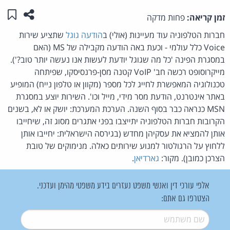
שתפו ע
שמו
זמן קריאה:
פחות מדקה
חברות הטלפוניה עוד מעיינות (אולי) ב
הודעה גוגל
שתציע שירות
Voice כלל עולמי - וכעת באה הודעה מקבילה של MS (האם
במסגרת הפינה 'כל מה שגוגל יודעת לעשות אנו נעשה יותר טוב?').
מייקרוסופט רכשה חב' VoIP קטנה מסן-פרנסיסקו, שפיתחה
טכנולוגיה המאפשרת לחייג לכל מספר (מקוון או טלפון נייח) המופיע
באתר אינטרנט, הודעת מסר מידי, מייל וכו'. השירות יוצע במסגרת
MSN כנראה כבר בסוף השנה. הערכת המערכת: יושק או לא, בשנים
הקרובות חברות הטלפוניה יתייצבו בפני אתגרים מסוג זה, שיחייבו
אותן להמציא את עסקיהן מחדש (בגירסה הישראלית: יחייבו אותן
ללחוץ על הרגולטור למנוע שירותים כאלה. מנימוקים של טובת
הצרכן כמובן). מקור:
גארדיאן
.
אלפי עורכי דין ואנשי משפט נעזרים בידע משפטי מהימן ועדכני.
הצטרפו גם אתם:
שם משתמש
*