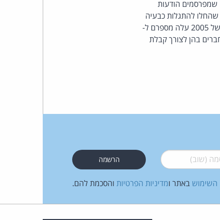
י שמפרסמים הודעות
 שהחלו להתגלות כבעיה
העומד
אשתקד. אז התאבדו ביפן 50 בני אדם באמצעות מידע שקיבלו באינטרנט ואילו במחצית הראשונה של 2005 עלה מספרם ל-
ת המדיניות לגופים החברים בהן לצורך קבלת
בראש
קבוצת
האינטרנט,
הסייבר
וזכויות
היוצרים
 (שוב)
*
של
 השימוש
באתר ו
מדיניות הפרטיות
והסכמת להם.
פרל