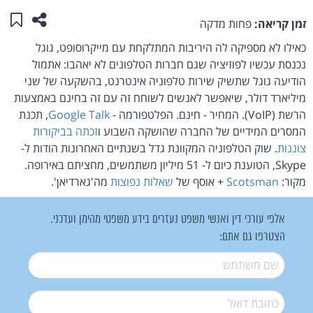
שתפו ע
שמו
זמן קריאה:
פחות מדקה
כאילו לא מספיקה לה היריבות המתלקחת עם מייקרוסופט, גוגל
נכנסת עכשיו לפוזיציה שגם חברות הטלפונים לא יאהבו: אתמול
הודיעה גוגל שתשיק שירות טלפוניה אינטרנט, בהשקעה של שני
מיליארד דולר, שיאפשר לאנשים לשוחח זה עם זה בחינם באמצעות
הרשת (VoIP). המחיר - חינם. הפלטפורמה -
Google Talk
, תכנת
המסרים המידיים של החברה שהושקה השבוע ו
זכתה בביקורות
צוננות
. שוק הטלפוניה המקוונת גדל בשנתיים האחרונות הודות ל-
Skype, הטוענת כיום ל- 51 מיליון משתמשים, מחציתם באירופה.
מקור:
Scotsman
+ אוסף של
שאלות נפוצות
מה'גארדיאן'.
אלפי עורכי דין ואנשי משפט נעזרים בידע משפטי מהימן ועדכני.
הצטרפו גם אתם:
שם משתמש
*
דואל
*