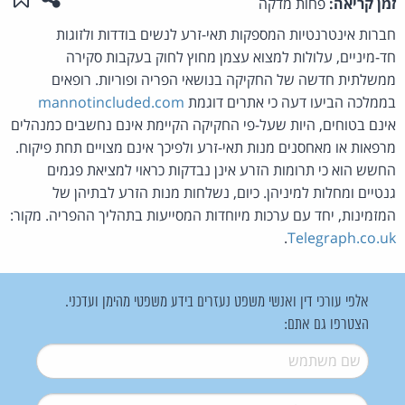
זמן קריאה:
פחות מדקה
חברות אינטרנטיות המספקות תאי-זרע לנשים בודדות ולזוגות
חד-מיניים, עלולות למצוא עצמן מחוץ לחוק בעקבות סקירה
ממשלתית חדשה של החקיקה בנושאי הפריה ופוריות. רופאים
בממלכה הביעו דעה כי אתרים דוגמת
mannotincluded.com
אינם בטוחים, היות שעל-פי החקיקה הקיימת אינם נחשבים כמנהלים
מרפאות או מאחסנים מנות תאי-זרע ולפיכך אינם מצויים תחת פיקוח.
החשש הוא כי תרומות הזרע אינן נבדקות כראוי למציאת פגמים
גנטיים ומחלות למיניהן. כיום, נשלחות מנות הזרע לבתיהן של
המזמינות, יחד עם ערכות מיוחדות המסייעות בתהליך ההפריה. מקור:
.
Telegraph.co.uk
אלפי עורכי דין ואנשי משפט נעזרים בידע משפטי מהימן ועדכני.
הצטרפו גם אתם:
שם משתמש
*
דואל
*