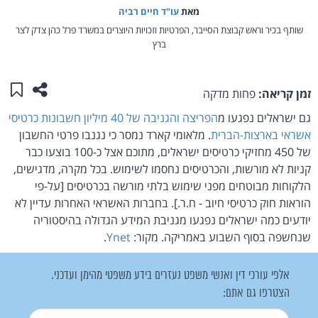
מאת‏
עו"ד חיים רביה
שותף בכיר וראש קבוצת הסייבר, הפרטיות וזכויות היוצרים במשרד פרל כהן צדק לצר
ברץ
שתפו ע
שמו
זמן קריאה:
פחות מדקה
גם ישראלים נפגעו מ
הפריצה והגניבה של 40 מיליון חשבונות כרטיסי
אשראי בארצות-הברית
. מלאומי קארד נמסר כי נגנבו פרטי החשבון
של 450 מחזיקי כרטיסים ישראלים, מתוכם אצל כ-100 בוצעו כבר
קניות לא מורשות, והכרטיסים נחסמו לשימוש. בכל מקרה, מדגישים,
הלקוחות מבוטחים מפני שימוש בלתי מורשה בכרטיסים [על-פי
הוראות חוק כרטיסי חיוב - ח.ר.]. בחברות האשראי האחרות עדיין לא
יודעים כמה ישראלים נפגעו מגניבת המידע הגדולה בהיסטוריה
שנחשפה בסוף השבוע באמריקה. מקור:
Ynet
.
אלפי עורכי דין ואנשי משפט נעזרים בידע משפטי מהימן ועדכני.
הצטרפו גם אתם:
שם משתמש
*