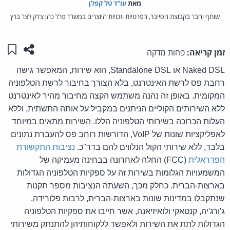
מאת‏
עו"ד טל קפלן
שותף וחבר בקבוצת הסייבר, הפרטיות וזכויות היוצרים במשרד פרל כהן צדק לצר ברץ
שתפו ע
שמו
זמן קריאה:
פחות מדקה
Naked DSL
או
Standalone DSL
, הוא שירות, המאפשר גישה
רחבת פס לרשת האינטרנט, בלא הצורך בחיבור לרשת הטלפוניה
המקומית. באופן זה נהנה משתמש הקצה מחיבור מהיר לאינטרנט
ללא השירותים הקוליים הניתנים במקביל על אותה התשתית, וללא
העלות הכרוכה בשירותי הטלפוניה הללו. השירות מתאים במיוחד
לאפליקציות שונות של
VoIP
, הדורשות רוחב פס להעברת נתונים
בלבד, ללא שירותי הקול הנלווים להם בדר"כ.
נציבות התקשורת
הפדראלית
(
FCC
) החלה לאחרונה בבחינה מעמיקה של
המשמעויות הגלומות בשירות זה על ספקיות הטלפוניה הגדולות
בארצות-הברית. כחלק מכך, השעתה הנציבות מספר תקנות
שנתקבלו במדינות שונות בארצות-הברית, לרבות פלורידה,
ג'ורג'יה, קנטאקי ולואיזיאנה, אשר חייבו את ספקיות הטלפוניה
הגדולות לתת את השירות ולאפשר ללקוחותיהן להתנתק משירותי