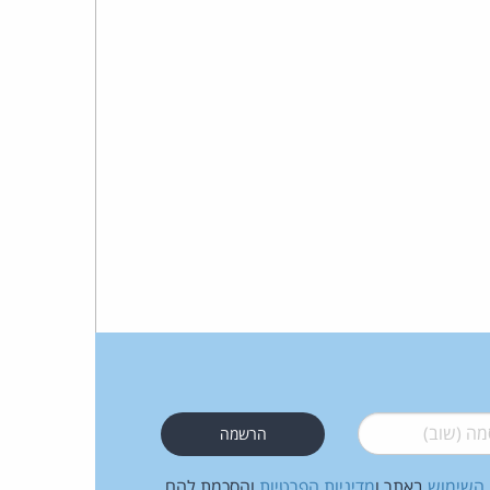
כהן
צדק
לצר
ברץ.
פועל
מ־1996
 (שוב)
*
 השימוש
באתר ו
מדיניות הפרטיות
והסכמת להם.