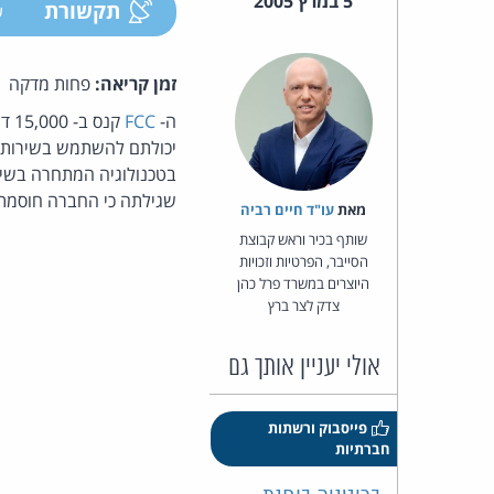
5 במרץ 2005
תקשורת
ע
זמן קריאה:
פחות מדקה
ה-
FCC
קנס
יכולתם להשתמש בשירותי VoIP. בנוסף התחייבה החבר
בטכנולוגיה המתחרה בשיר
שגילתה כי החברה חוסמת כ- 200 לקוחות שלה. 
מאת‏
עו"ד חיים רביה
שותף בכיר וראש קבוצת
הסייבר, הפרטיות וזכויות
היוצרים במשרד פרל כהן
צדק לצר ברץ
אולי יעניין אותך גם
פייסבוק ורשתות
חברתיות