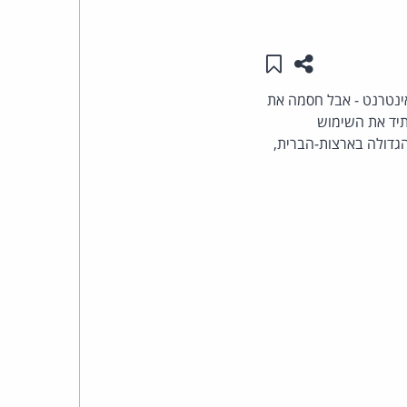
העומד
שתפו עמוד זה
שמור ב"תכנים שלי"
בראש
ר לאינטרנט - אבל חסמה את
תיד את השימוש
קבוצת
ספקית ה- VoIP הגדולה בארצות-הברית,
האינטרנט,
הסייבר
וזכויות
היוצרים
של
פרל